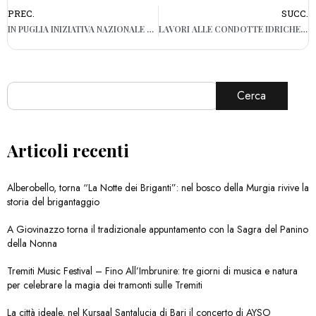
PREC.
SUCC.
IN PUGLIA INIZIATIVA NAZIONALE SU SCREENING DEI TUMORI ONCOLOGICI
LAVORI ALLE CONDOTTE IDRICHE, RUBINETTI A SECCO PER 7 ORE NEL BARESE
Cerca
Articoli recenti
Alberobello, torna “La Notte dei Briganti”: nel bosco della Murgia rivive la
storia del brigantaggio
A Giovinazzo torna il tradizionale appuntamento con la Sagra del Panino
della Nonna
Tremiti Music Festival – Fino All’Imbrunire: tre giorni di musica e natura
per celebrare la magia dei tramonti sulle Tremiti
La città ideale, nel Kursaal Santalucia di Bari il concerto di AYSO