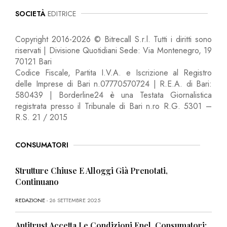
SOCIETÀ
EDITRICE
Copyright 2016-2026 © Bitrecall S.r.l. Tutti i diritti sono
riservati | Divisione Quotidiani Sede: Via Montenegro, 19
70121 Bari
Codice Fiscale, Partita I.V.A. e Iscrizione al Registro
delle Imprese di Bari n.07770570724 | R.E.A. di Bari:
580439 | Borderline24 è una Testata Giornalistica
registrata presso il Tribunale di Bari n.ro R.G. 5301 –
R.S. 21 / 2015
CONSUMATORI
Strutture Chiuse E Alloggi Già Prenotati,
Continuano
REDAZIONE
- 26 SETTEMBRE 2025
Antitrust Accetta Le Condizioni Enel, Consumatori: