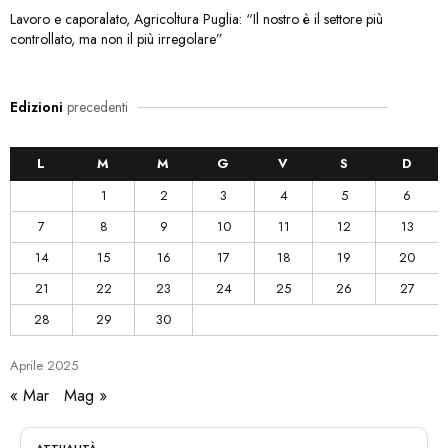
Lavoro e caporalato, Agricoltura Puglia: “Il nostro è il settore più
controllato, ma non il più irregolare”
Edizioni
precedenti
L
M
M
G
V
S
D
1
2
3
4
5
6
7
8
9
10
11
12
13
14
15
16
17
18
19
20
21
22
23
24
25
26
27
28
29
30
Aprile
2025
« Mar
Mag »
ATTUALITÀ