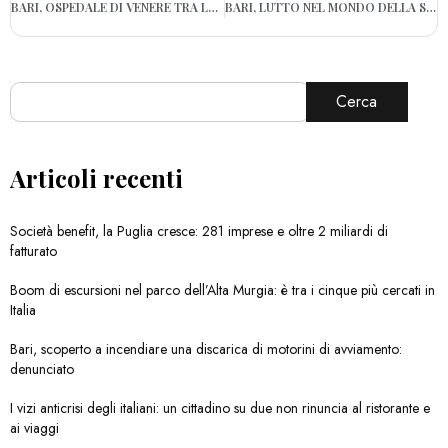
BARI, OSPEDALE DI VENERE TRA LE ECCELLENZE PER SCREENING COLON-RETTO
BARI, LUTTO NEL MONDO DELLA SANITÀ: ADDIO A VINCENZO POMO
Cerca
Articoli recenti
Società benefit, la Puglia cresce: 281 imprese e oltre 2 miliardi di
fatturato
Boom di escursioni nel parco dell’Alta Murgia: è tra i cinque più cercati in
Italia
Bari, scoperto a incendiare una discarica di motorini di avviamento:
denunciato
I vizi anticrisi degli italiani: un cittadino su due non rinuncia al ristorante e
ai viaggi