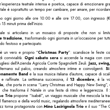
n’esperienza teatrale intensa e poetica, capace di emozionare gra
Natale è soprattutto un tempo per cambiare, per amare, per ricordar
no ogni giorno alle ore 10:00 e alle ore 17:00, con ingresso (€1
15 minuti prima dell’inizio.
le si articolano in un mosaico di proposte che non si limi
e tradizione
, trasformando ogni giornata in un’occasione per tutta
odo festoso e partecipato.
 è un vero e proprio “
Christmas Party
”: scandisce le feste c
di convivialità.
Ogni sabato sera
si accende la magia con conc
ugliesi dell’Azienda Agricola Conte Spagnoletti Zeuli.
Jazz, swing
lternano sul palco, creando atmosfere intime e coinvolgenti.
Si
enamente Band
e la sua musica italiana d’autore, capace di scal
i e raffinate. La settimana successiva, il
13 dicembre
, è la vo
io
, che porta in scena “Larry Christmas and Happy New Swing”, 
e che trasforma il Natale in una festa di ritmo e leggerezza. Il
so Trio
propone “Isabèl”, un viaggio musicale che mescola la tra
el flamenco e della world music, regalando atmosfere mediterranee
jazz torna protagonista con
Mino Lacirignola Trio
e il suo “The 