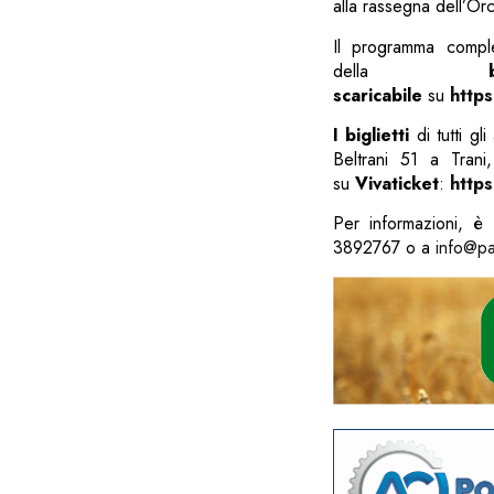
alla rassegna dell’Or
Il programma complet
della
scaricabile
su
http
I biglietti
di tutti gl
Beltrani 51 a Trani
su
Vivaticket
:
https
Per informazioni, è
3892767 o a
info@pal