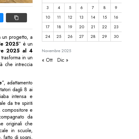
3
4
5
6
7
8
9
10
11
12
13
14
15
16
17
18
19
20
21
22
23
24
25
26
27
28
29
30
n un progetto, a
ale 2025
” è un
re 2025 al 4
Novembre
2025
i trasforma in un
« Ott
Dic »
à che intreccia
e
”, adattamento
atori dagli 8 ai
iaba intensa e
e da tre spiriti
a, compositore e
ccompagnato da
e originali che
cale in scuole,
 fatto di sogni,