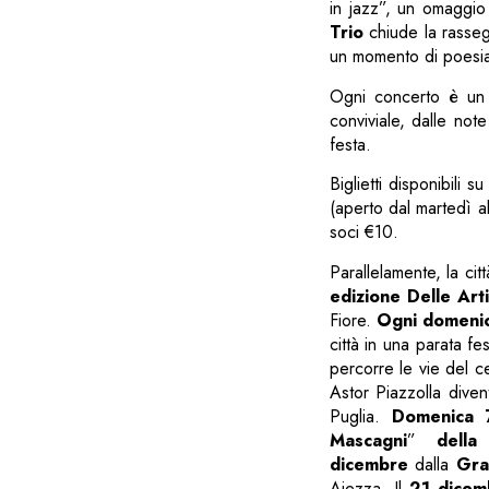
in jazz”, un omaggio 
Trio
chiude la rasseg
un momento di poesia 
Ogni concerto è un br
conviviale, dalle not
festa.
Biglietti disponibili 
(aperto dal martedì a
soci €10.
Parallelamente, la ci
edizione Delle Arti
Fiore.
Ogni domenic
città in una parata fe
percorre le vie del c
Astor Piazzolla diven
Puglia.
Domenica 7
Mascagni
”
della
dicembre
dalla
Gra
Aiezza. Il
21 dicem