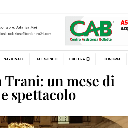
sponsabile:
Adalisa Mei
zioni: redazione@borderline24.com
NAZIONALE
DAL MONDO
CULTURA
ECONOMIA
a Trani: un mese di
 e spettacolo