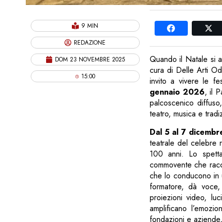
9 MIN
REDAZIONE
Quando il Natale si a
DOM 23 NOVEMBRE 2025
cura di Delle Arti Od
15:00
invito a vivere le f
gennaio 2026
, il 
palcoscenico diffuso
teatro, musica e tradi
Dal 5 al 7 dicembr
teatrale del celebre
100 anni. Lo spetta
commovente che raccon
che lo conducono in u
formatore, dà voce,
proiezioni video, l
amplificano l’emozi
fondazioni e aziende,