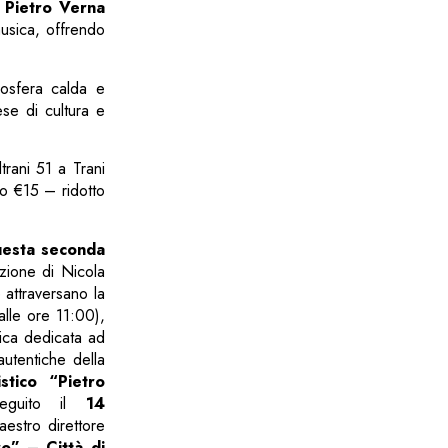
,
Pietro Verna
usica, offrendo
tmosfera calda e
ese di cultura e
ltrani 51 a Trani
ro €15 – ridotto
questa seconda
zione di Nicola
e attraversano la
dalle ore 11:00),
nica dedicata ad
autentiche della
stico “Pietro
seguito il
14
aestro direttore
o” – Città di