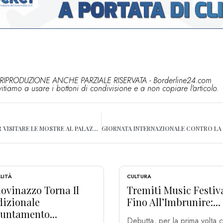
RIPRODUZIONE ANCHE PARZIALE RISERVATA - Borderline24.com
vitiamo a usare i bottoni di condivisione e a non copiare l'articolo.
NOCI, ULTIMI GIORNI PER VISITARE LE MOSTRE AL PALAZZO MUNICIPALE E AL CHIOSTRO DELLE CLARISSE
LITÀ
CULTURA
ovinazzo Torna Il
Tremiti Music Festiv
dizionale
Fino All’Imbrunire:...
untamento...
Debutta, per la prima volta c