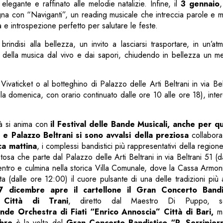
elegante e raffinato alle melodie natalizie. Infine, il
3 gennaio
na con “Naviganti”, un reading musicale che intreccia parole e m
e introspezione perfetto per salutare le feste.
indisi alla bellezza, un invito a lasciarsi trasportare, in un’a
e della musica dal vivo e dai sapori, chiudendo in bellezza un m
su Vivaticket o al botteghino di Palazzo delle Arti Beltrani in via Be
lla domenica, con orario continuato dalle ore 10 alle ore 18), inte
ttà si anima con
il Festival delle Bande Musicali, anche per 
 e Palazzo Beltrani si sono avvalsi della preziosa
collabora
a mattina
, i complessi bandistici più rappresentativi della region
stosa che parte dal Palazzo delle Arti Beltrani in via Beltrani 51 (
entro e culmina nella storica Villa Comunale, dove la Cassa Armo
ta (dalle ore 12:00) il cuore pulsante di una delle tradizioni più 
 dicembre apre il cartellone il Gran Concerto Bandi
 Città di Trani
, diretto dal Maestro Di Puppo, 
nde Orchestra di Fiati “Enrico Annoscia” Città di Bari,
m
bre
è la volta del
Gran Concerto Bandistico “P. Serripierr