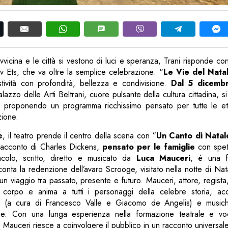
vvicina e le città si vestono di luci e speranza, Trani risponde co
v Ets, che va oltre la semplice celebrazione: “
Le Vie del Nat
estività con profondità, bellezza e condivisione.
Dal 5 dicemb
Palazzo delle Arti Beltrani, cuore pulsante della cultura cittadina, s
, proponendo un programma ricchissimo pensato per tutte le et
zione.
e
, il teatro prende il centro della scena con “
Un Canto di Natal
 racconto di Charles Dickens,
pensato per le famiglie
con spett
colo, scritto, diretto e musicato da
Luca Mauceri
, è una f
ta la redenzione dell’avaro Scrooge, visitato nella notte di Natal
n viaggio tra passato, presente e futuro. Mauceri, attore, regist
 corpo e anima a tutti i personaggi della celebre storia, a
uci (a cura di Francesco Valle e Giacomo de Angelis) e musich
one. Con una lunga esperienza nella formazione teatrale e vo
 Mauceri riesce a coinvolgere il pubblico in un racconto universale,