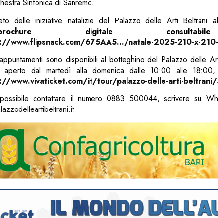
chestra Sinfonica di Sanremo.
o delle iniziative natalizie del Palazzo delle Arti Beltrani a
brochure digitale consult
s://www.flipsnack.com/675AA5…/natale-2025-210-x-210
i appuntamenti sono disponibili al botteghino del Palazzo delle Arti
, aperto dal martedì alla domenica dalle 10:00 alle 18:00,
://www.vivaticket.com/it/tour/palazzo-delle-arti-beltran
 possibile contattare il numero 0883 500044, scrivere su W
azzodelleartibeltrani.it