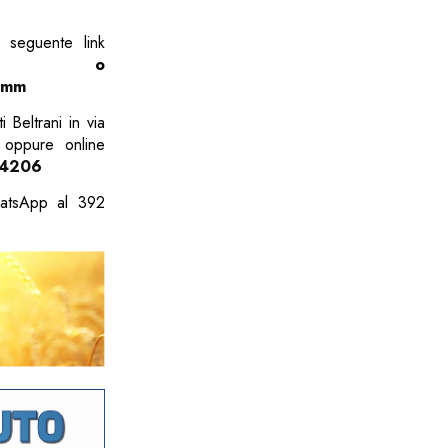
l seguente link
abile o
-mm
 Beltrani in via
 oppure online
i/4206
hatsApp al 392