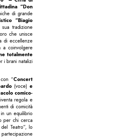
ittadina “Don
niche di grande
stico “Biagio
 sua tradizione
noro che unisce
na di eccellenze
ra a coinvolgere
one totalmente
i brani natalizi
 con “
Concert
bardo
(voce)
e
tacolo
comico-
iventa regola e
enti di comicità
in un equilibrio
to per chi cerca
 del Teatro”, lo
a partecipazione