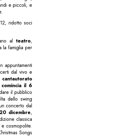
ndi e piccoli, e
e.
2, ridotto soci
tano al
teatro
,
 la famiglia per
on appuntamenti
erti dal vivo e
, cantautorato
 comincia il 6
dare il pubblico
lta dello swing
un concerto dal
20 dicembre
,
dizione classica
 e cosmopolite.
Christmas Songs