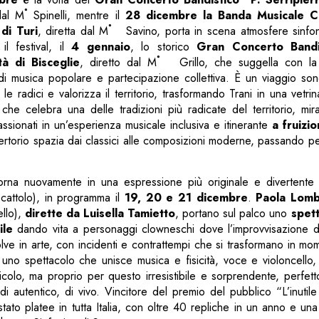
dal M˚ Spinelli, mentre il
28 dicembre la Banda Musicale C
di Turi
, diretta dal M˚ Savino, porta in scena atmosfere sinfo
l festival, il
4 gennaio
, lo storico
Gran Concerto Bandi
à di Bisceglie
, diretto dal M˚ Grillo, che suggella con la
i musica popolare e partecipazione collettiva. È un viaggio so
le radici e valorizza il territorio, trasformando Trani in una vetri
, che celebra una delle tradizioni più radicate del territorio, mi
ppassionati in un’esperienza musicale inclusiva e itinerante
a fruizi
ertorio spazia dai classici alle composizioni moderne, passando per 
orna nuovamente in una espressione più originale e divertente
cattolo), in programma il
19, 20 e 21 dicembre
.
Paola Lom
llo),
dirette da Luisella Tamietto
, portano sul palco uno
spet
ile
dando vita a personaggi clowneschi dove l’improvvisazione d
lve in arte, con incidenti e contrattempi che si trasformano in mom
uno spettacolo che unisce musica e fisicità, voce e violoncello, 
colo, ma proprio per questo irresistibile e sorprendente, perfet
di autentico, di vivo. Vincitore del premio del pubblico “L’inutile
tato platee in tutta Italia, con oltre 40 repliche in un anno e un