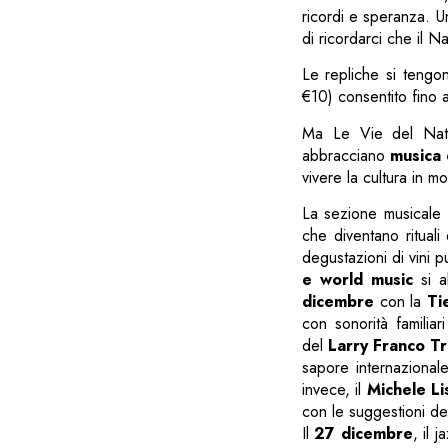
ricordi e speranza. U
di ricordarci che il 
Le repliche si tengo
€10) consentito fino a 
Ma Le Vie del Nata
abbracciano
musica 
vivere la cultura in m
La sezione musicale
che diventano rituali 
degustazioni di vini p
e world music
si a
dicembre
con la
Ti
con sonorità familiar
del
Larry Franco Tr
sapore internazional
invece, il
Michele Li
con le suggestioni d
Il
27 dicembre
, il 