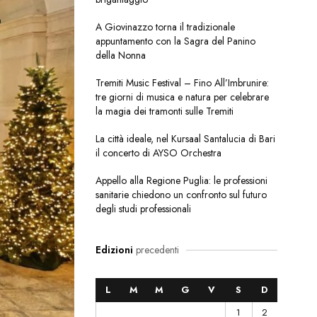
A Giovinazzo torna il tradizionale
appuntamento con la Sagra del Panino
della Nonna
Tremiti Music Festival – Fino All’Imbrunire:
tre giorni di musica e natura per celebrare
la magia dei tramonti sulle Tremiti
La città ideale, nel Kursaal Santalucia di Bari
il concerto di AYSO Orchestra
Appello alla Regione Puglia: le professioni
sanitarie chiedono un confronto sul futuro
degli studi professionali
Edizioni
precedenti
L
M
M
G
V
S
D
1
2