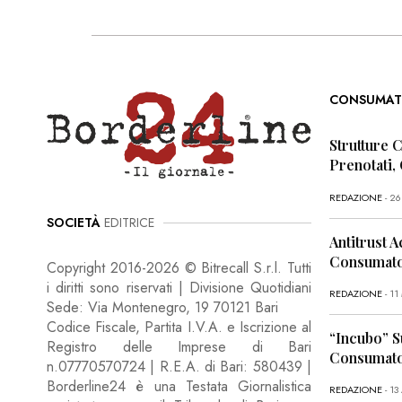
CONSUMAT
Strutture 
Prenotati,
REDAZIONE
- 2
SOCIETÀ
EDITRICE
Antitrust A
Consumator
Copyright 2016-2026 © Bitrecall S.r.l. Tutti
i diritti sono riservati | Divisione Quotidiani
REDAZIONE
- 1
Sede: Via Montenegro, 19 70121 Bari
Codice Fiscale, Partita I.V.A. e Iscrizione al
“Incubo” S
Registro delle Imprese di Bari
Consumator
n.07770570724 | R.E.A. di Bari: 580439 |
Borderline24 è una Testata Giornalistica
REDAZIONE
- 13