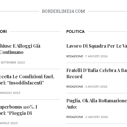
BORDERLINE24.COM
ORI
POLITICA
Chiuse E Alloggi Già
Lavoro Di Squadra Per Le Va
 Continuano
REDAZIONE
- 7 AGOSTO 2026
6 SETTEMBRE 2025
Fratelli D’Italia Celebra A Bar
ccetta Le Condizioni Enel,
Record
i: “Insoddisfacenti”
REDAZIONE
- 3 AGOSTO 2026
1 MAGGIO 2025
Puglia, Ok Alla Rottamazione
uperbonus 110%, I
Auto:
i: “Pioggia Di
REDAZIONE
- 2 AGOSTO 2026
 APRILE 2025