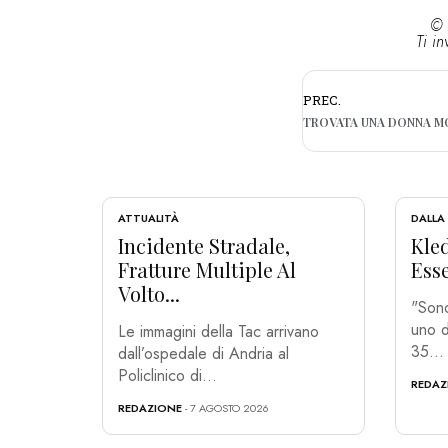
© 
Ti in
PREC.
ATTUALITÀ
DALLA
Incidente Stradale,
Kled
Fratture Multiple Al
Esse
Volto...
"Sono
uno d
Le immagini della Tac arrivano
35...
dall’ospedale di Andria al
Policlinico di...
REDAZ
REDAZIONE
- 7 AGOSTO 2026