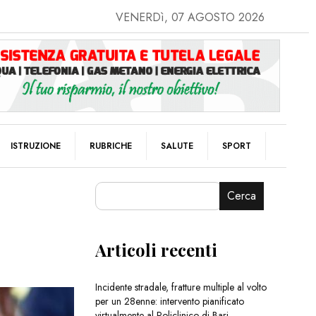
VENERDì, 07 AGOSTO 2026
ISTRUZIONE
RUBRICHE
SALUTE
SPORT
Cerca
Articoli recenti
Incidente stradale, fratture multiple al volto
per un 28enne: intervento pianificato
virtualmente al Policlinico di Bari