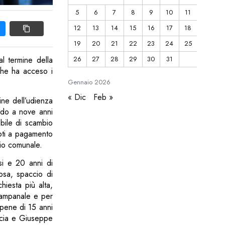
5
6
7
8
9
10
11
12
13
14
15
16
17
18
19
20
21
22
23
24
25
26
27
28
29
30
31
l termine della
 che ha acceso i
Gennaio
2026
« Dic
Feb »
mine dell’udienza
ado a nove anni
abile di scambio
voti a pagamento
lio comunale.
si e 20 anni di
iosa, spaccio di
hiesta più alta,
 Campanale e per
 pene di 15 anni
ccia e Giuseppe