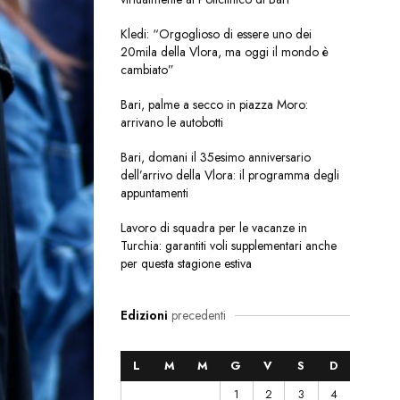
Kledi: “Orgoglioso di essere uno dei
20mila della Vlora, ma oggi il mondo è
cambiato”
Bari, palme a secco in piazza Moro:
arrivano le autobotti
Bari, domani il 35esimo anniversario
dell’arrivo della Vlora: il programma degli
appuntamenti
Lavoro di squadra per le vacanze in
Turchia: garantiti voli supplementari anche
per questa stagione estiva
Edizioni
precedenti
L
M
M
G
V
S
D
1
2
3
4