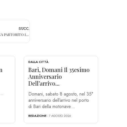
SUCC.
TARANTO, MUORE A 25 ANNI IN CASA. AVEVA PARTORITO IL PRIMO FIGLIO DA POCHI GIORNI
DALLA CITTÀ
n
Bari, Domani Il 35esimo
Anniversario
Dell’arrivo...
..
Domani, sabato 8 agosto, nel 35°
anniversario dell’arrivo nel porto
di Bari della motonave...
REDAZIONE
- 7 AGOSTO 2026