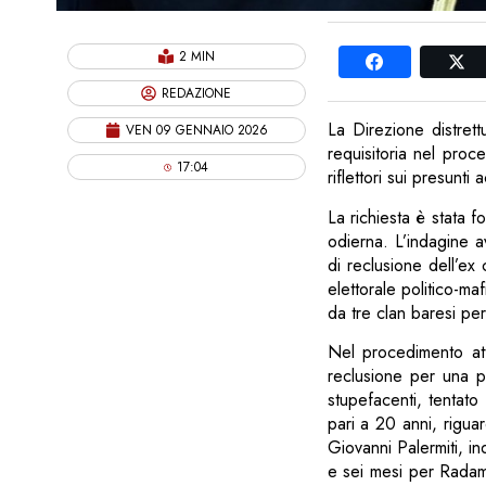
2 MIN
REDAZIONE
La Direzione distret
VEN 09 GENNAIO 2026
requisitoria nel proc
17:04
riflettori sui presunti
La richiesta è stata f
odierna. L’indagine 
di reclusione dell’ex
elettorale politico-m
da tre clan baresi pe
Nel procedimento at
reclusione per una pl
stupefacenti, tentato 
pari a 20 anni, rigua
Giovanni Palermiti, i
e sei mesi per Radam