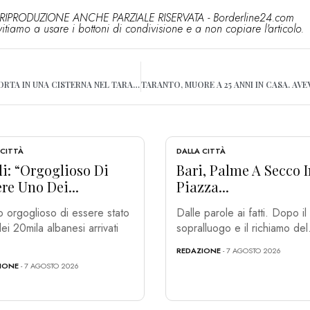
RIPRODUZIONE ANCHE PARZIALE RISERVATA - Borderline24.com
vitiamo a usare i bottoni di condivisione e a non copiare l'articolo.
TROVATA UNA DONNA MORTA IN UNA CISTERNA NEL TARANTINO
 CITTÀ
DALLA CITTÀ
i: “Orgoglioso Di
Bari, Palme A Secco I
re Uno Dei...
Piazza...
 orgoglioso di essere stato
Dalle parole ai fatti. Dopo il
ei 20mila albanesi arrivati
sopralluogo e il richiamo del.
REDAZIONE
- 7 AGOSTO 2026
IONE
- 7 AGOSTO 2026