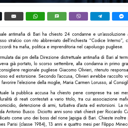
tuale antimafia di Bari ha chiesto 24 condanne e un’assoluzione a
esso stralcio con rito abbreviato dell’inchiesta “Codice Interno”,
 accordi tra mafia, politica e imprenditoria nel capoluogo pugliese.
ormulata dai pm della Direzione distrettuale antimafia di Bari al ter
aveva già portato, lo scorso settembre, alla condanna in primo gr
 consigliere regionale pugliese Giacomo Olivieri, ritenuto respons
afioso ed estorsione. Secondo l’accusa, Olivieri avrebbe raccolto 
r favorire l’elezione della moglie, Maria Carmen Lorusso, al Consig
tuale la pubblica accusa ha chiesto pene comprese tra sei me
uralità di reati contestati a vario titolo, tra cui associazione maf
omicidio, detenzione di armi, turbativa d’asta ed estorsioni. La ric
rda Antonio Busco. Diciotto anni sono stati chiesti per Riccardo
ndicato come uno dei boss del rione Japigia di Bari. Chieste inoltre
es Parisi (classe 1984), 13 anni e quattro mesi per Filippo Mine