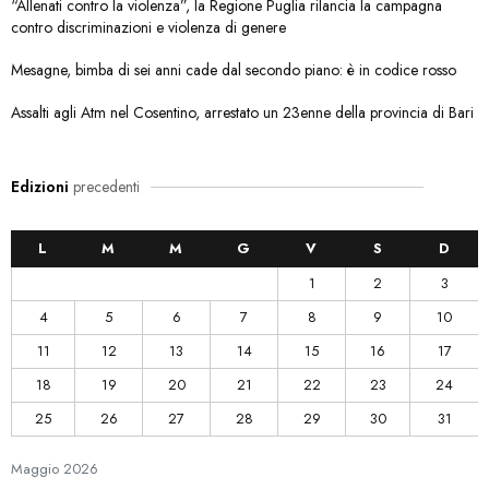
“Allenati contro la violenza”, la Regione Puglia rilancia la campagna
contro discriminazioni e violenza di genere
Mesagne, bimba di sei anni cade dal secondo piano: è in codice rosso
Assalti agli Atm nel Cosentino, arrestato un 23enne della provincia di Bari
Edizioni
precedenti
L
M
M
G
V
S
D
1
2
3
4
5
6
7
8
9
10
11
12
13
14
15
16
17
18
19
20
21
22
23
24
25
26
27
28
29
30
31
Maggio
2026