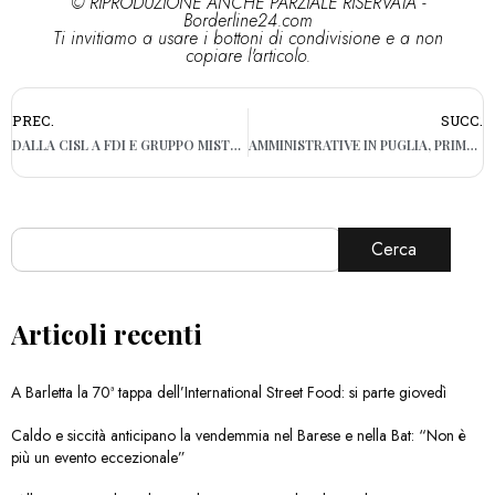
© RIPRODUZIONE ANCHE PARZIALE RISERVATA -
Borderline24.com
Ti invitiamo a usare i bottoni di condivisione e a non
copiare l'articolo.
PREC.
SUCC.
DALLA CISL A FDI E GRUPPO MISTO IN CONSIGLIO REGIONALE: I NO ALL’AUMENTO IRPEF ANNUNCIATO DA DECARO
AMMINISTRATIVE IN PUGLIA, PRIMO ROUND: AFFLUENZA SFIORA IL 49% ALLE 23 DI IERI. OGGI ULTIMI VOTI E SPOGLIO
Cerca
Articoli recenti
A Barletta la 70ª tappa dell’International Street Food: si parte giovedì
Caldo e siccità anticipano la vendemmia nel Barese e nella Bat: “Non è
più un evento eccezionale”