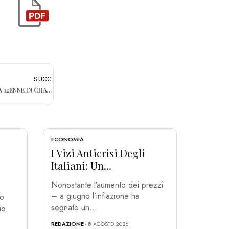
SUCC.
AVREBBERO INVIATO FOTO INTIME DI UNA 12ENNE IN CHAT, INDAGATI IN DUE NEL BRINDISINO
ECONOMIA
I Vizi Anticrisi Degli
Italiani: Un...
Nonostante l’aumento dei prezzi
– a giugno l’inflazione ha
io
segnato un...
io
REDAZIONE
- 8 AGOSTO 2026