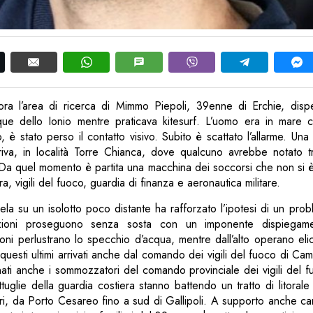
 ora l’area di ricerca di Mimmo Piepoli, 39enne di Erchie, dis
ue dello Ionio mentre praticava kitesurf. L’uomo era in mare c
o, è stato perso il contatto visivo. Subito è scattato l’allarme. Un
 riva, in località Torre Chianca, dove qualcuno avrebbe notato 
. Da quel momento è partita una macchina dei soccorsi che non si è
, vigili del fuoco, guardia di finanza e aeronautica militare.
 vela su un isolotto poco distante ha rafforzato l’ipotesi di un pro
ioni proseguono senza sosta con un imponente dispiegame
i perlustrano lo specchio d’acqua, mentre dall’alto operano elico
 questi ultimi arrivati anche dal comando dei vigili del fuoco di C
ti anche i sommozzatori del comando provinciale dei vigili del fu
ttuglie della guardia costiera stanno battendo un tratto di litoral
ri, da Porto Cesareo fino a sud di Gallipoli. A supporto anche cara