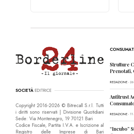
CONSUMAT
Strutture 
Prenotati,
REDAZIONE
- 2
SOCIETÀ
EDITRICE
Antitrust A
Consumator
Copyright 2016-2026 © Bitrecall S.r.l. Tutti
i diritti sono riservati | Divisione Quotidiani
REDAZIONE
- 1
Sede: Via Montenegro, 19 70121 Bari
Codice Fiscale, Partita I.V.A. e Iscrizione al
“Incubo” S
Registro delle Imprese di Bari