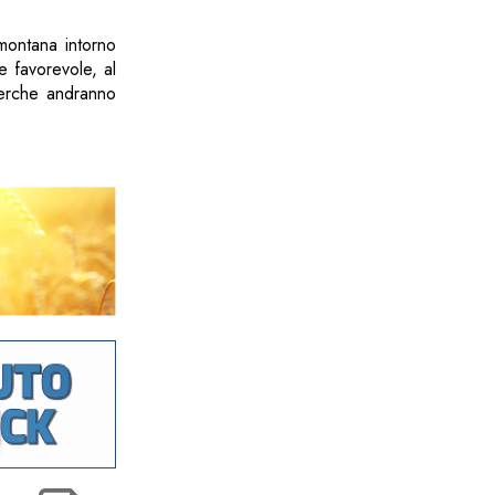
montana intorno
e favorevole, al
icerche andranno