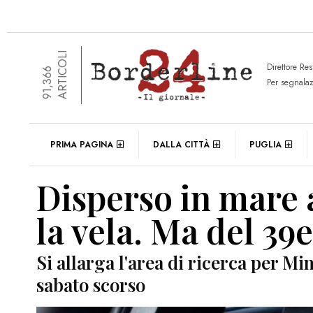
ARTICOLI
Direttore Re
91,366
Per segnala
PRIMA PAGINA
DALLA CITTÀ
PUGLIA
Disperso in mare 
la vela. Ma del 39
Si allarga l'area di ricerca per M
sabato scorso