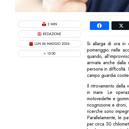
2 MIN
REDAZIONE
Si allarga di ora in
LUN 04 MAGGIO 2026
pomeriggio nelle acq
15:00
quando, all’improvvis
arrivata anche dalla
persona in difficoltà
campo guardia costiera
Il ritrovamento della
in mare. Le operaz
motovedette e gommon
ricognizione e droni,
ricerche sono impegna
Parallelamente, le pa
per circa 30 chilomet