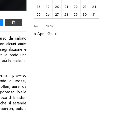
18
19
20
21
22
23
24
25
26
27
28
29
30
31
Maggio
2026
« Apr
Giu »
perso da sabato
on alcuni amici
a segnalazione è
tra le onde una
 più fermata. In
blema improvviso
nto di mezzi,
tteri, aerei da
ampobasso. Nelle
oco di Brindisi.
e che si estende
binieri, polizia