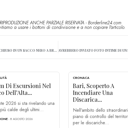
RIPRODUZIONE ANCHE PARZIALE RISERVATA - Borderline24.com
vitiamo a usare i bottoni di condivisione e a non copiare l'articolo.
GATTINO APPENA NATO CHIUSO IN UN SACCO NERO A BRINDISI: “AGGHIACCIANTE”
LITÀ
CRONACA
m Di Escursioni Nel
Bari, Scoperto A
o Dell’Alta...
Incendiare Una
Discarica...
ate 2026 si sta rivelando una
più calde degli ultimi...
Nell'ambito dello straordinar
piano di controllo del territor
IONE
- 8 AGOSTO 2026
per le discariche...