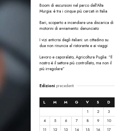
Boom di escursioni nel parco dell’Alta
Murgia: è tra i cinque più cercati in Italia
Bari, scoperto a incendiare una discarica di
motorini di avviamento: denunciato
I vizi anticrisi degli italiani: un cittadino su
due non rinuncia al ristorante e ai viaggi
Lavoro e caporalato, Agricoltura Puglia: “Il
nostro è il settore più controllato, ma non il
più irregolare”
Edizioni
precedenti
L
M
M
G
V
S
D
1
2
3
4
5
6
7
8
9
10
11
12
13
14
15
16
17