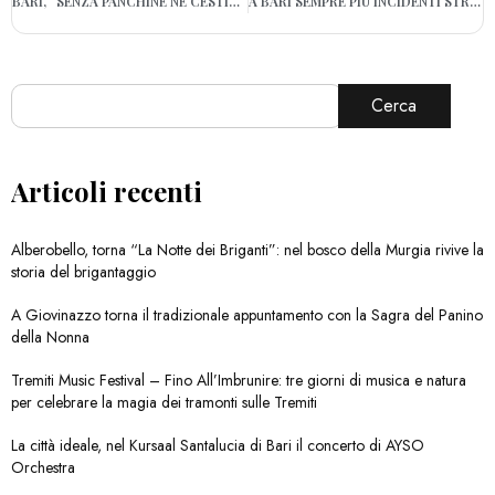
BARI, “SENZA PANCHINE NÉ CESTINI”: SUL NUOVO LUNGOMARE DI SANTO SPIRITO LA GENTE SI PORTA (ANCORA) LE SEDIE DA CASA
A BARI SEMPRE PIÙ INCIDENTI STRADALI PER ECCESSO DI VELOCITÀ, I DATI DELL’OSSERVATORIO
Cerca
Articoli recenti
Alberobello, torna “La Notte dei Briganti”: nel bosco della Murgia rivive la
storia del brigantaggio
A Giovinazzo torna il tradizionale appuntamento con la Sagra del Panino
della Nonna
Tremiti Music Festival – Fino All’Imbrunire: tre giorni di musica e natura
per celebrare la magia dei tramonti sulle Tremiti
La città ideale, nel Kursaal Santalucia di Bari il concerto di AYSO
Orchestra