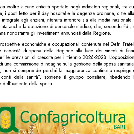
 inoltre alcune criticità riportate negli indicatori regionali, tra cui
sa, i posti letto per il day hospital e la degenza ordinaria, oltre al
 integrata agli anziani, ritenuta inferiore sia alla media nazionale
ata anche la dotazione di personale medico, che, secondo FdI, r
iana nonostante gli investimenti annunciati dalla Regione.
rospettive economiche e occupazionali contenute nel Defr. Fratelli
ale capacità di spesa della Regione alla luce dei vincoli di fin
e” le previsioni di crescita per il triennio 2026-2028. L’opposizion
e di una commissione d’indagine sulla gestione della spesa sanitar
re, non si comprende perché la maggioranza continui a respingere 
conti della sanità”, sostiene il gruppo consiliare, ribadendo 
 dell’aumento della spesa.