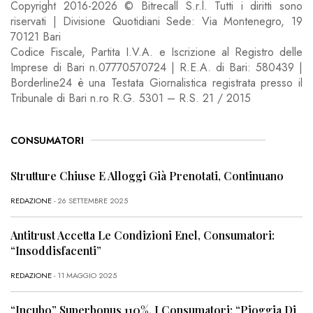
Copyright 2016-2026 © Bitrecall S.r.l. Tutti i diritti sono
riservati | Divisione Quotidiani Sede: Via Montenegro, 19
70121 Bari
Codice Fiscale, Partita I.V.A. e Iscrizione al Registro delle
Imprese di Bari n.07770570724 | R.E.A. di Bari: 580439 |
Borderline24 è una Testata Giornalistica registrata presso il
Tribunale di Bari n.ro R.G. 5301 – R.S. 21 / 2015
CONSUMATORI
Strutture Chiuse E Alloggi Già Prenotati, Continuano
REDAZIONE
- 26 SETTEMBRE 2025
Antitrust Accetta Le Condizioni Enel, Consumatori:
“Insoddisfacenti”
REDAZIONE
- 11 MAGGIO 2025
“Incubo” Superbonus 110%, I Consumatori: “Pioggia Di