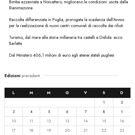
Bimba azzannata a Noicattaro, migliorano le condizioni: uscita dalla
Rianimazione
Raccolta differenziata in Puglia, prorogata la scadenza dell’Avviso
per la realizzazione di nuovi centri comunali di raccolta dei rifiuti
Turismo, dal mare alla storia millenaria tra castelli e Disfida: ecco
Barletta
Dal Ministero 406,1 milioni di euro agli atenei statali pugliesi
Edizioni
precedenti
L
M
M
G
V
S
D
1
2
3
4
5
6
7
8
9
10
11
12
13
14
15
16
17
18
19
20
21
22
23