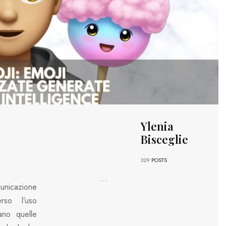
Ylenia
Bisceglie
329
POSTS
...
unicazione
erso l’uso
dano quelle