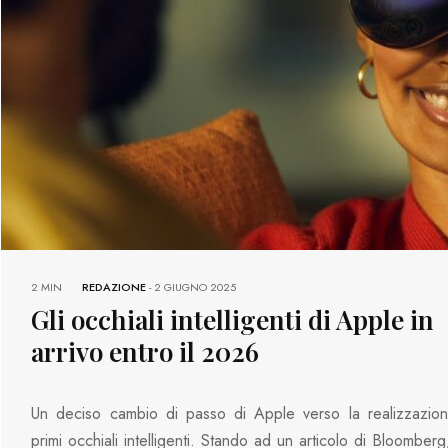
2 MIN
REDAZIONE
-
2 GIUGNO 2025
Gli occhiali intelligenti di Apple in
arrivo entro il 2026
Un deciso cambio di passo di Apple verso la realizzazion
primi occhiali intelligenti. Stando ad un articolo di Bloomberg