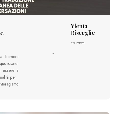
Ylenia
le
Bisceglie
329
POSTS
...
a barriera
quotidiane.
a essere a
alità per i
interagiamo