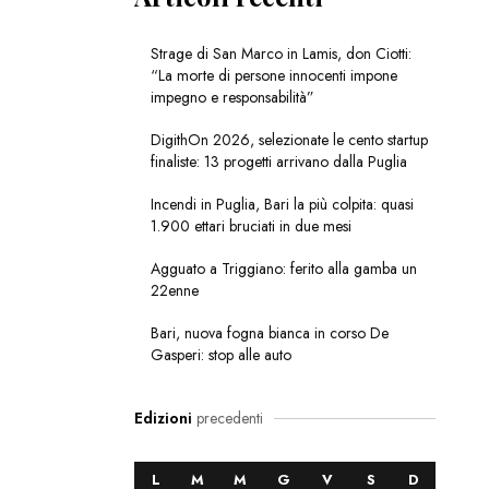
Strage di San Marco in Lamis, don Ciotti:
“La morte di persone innocenti impone
impegno e responsabilità”
DigithOn 2026, selezionate le cento startup
finaliste: 13 progetti arrivano dalla Puglia
Incendi in Puglia, Bari la più colpita: quasi
1.900 ettari bruciati in due mesi
Agguato a Triggiano: ferito alla gamba un
22enne
Bari, nuova fogna bianca in corso De
Gasperi: stop alle auto
Edizioni
precedenti
L
M
M
G
V
S
D