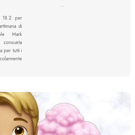
...
S 18.2 per
ettimana di
ole Mark
 consueta
per tutti i
icolarmente