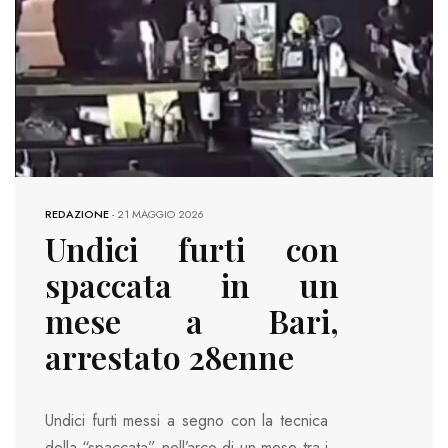
REDAZIONE
-
21 MAGGIO 2026
Undici furti con
spaccata in un
mese a Bari,
arrestato 28enne
Undici furti messi a segno con la tecnica
della “spaccata” nell’arco di un mese tra i