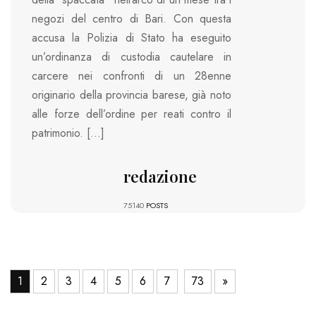
negozi del centro di Bari. Con questa
accusa la Polizia di Stato ha eseguito
un’ordinanza di custodia cautelare in
carcere nei confronti di un 28enne
originario della provincia barese, già noto
alle forze dell’ordine per reati contro il
patrimonio. […]
redazione
75140
POSTS
1
2
3
4
5
6
7
73
»