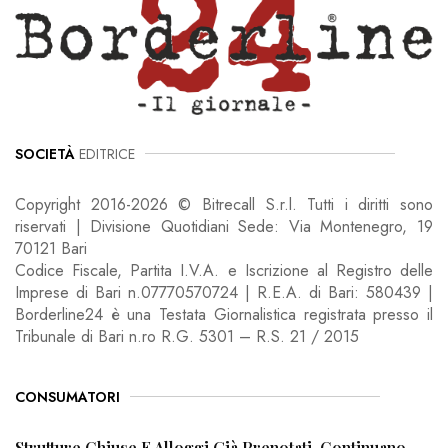
SOCIETÀ
EDITRICE
Copyright 2016-2026 © Bitrecall S.r.l. Tutti i diritti sono
riservati | Divisione Quotidiani Sede: Via Montenegro, 19
70121 Bari
Codice Fiscale, Partita I.V.A. e Iscrizione al Registro delle
Imprese di Bari n.07770570724 | R.E.A. di Bari: 580439 |
Borderline24 è una Testata Giornalistica registrata presso il
Tribunale di Bari n.ro R.G. 5301 – R.S. 21 / 2015
CONSUMATORI
Strutture Chiuse E Alloggi Già Prenotati, Continuano