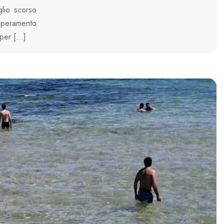
glio scorso
superamento
e per […]