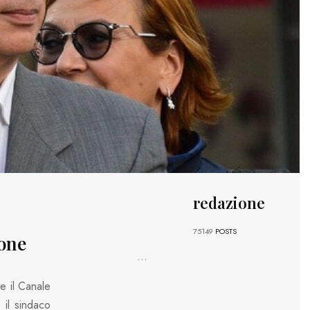
redazione
75149
POSTS
ione
...
e il Canale
 il sindaco