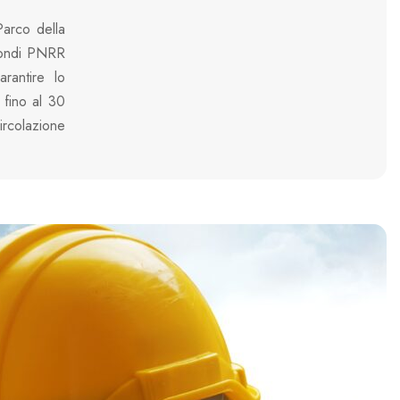
Parco della
n fondi PNRR
rantire lo
 fino al 30
ircolazione