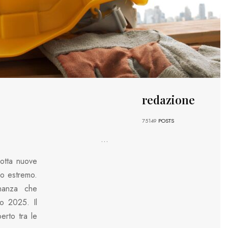
redazione
75149
POSTS
...
dotta nuove
do estremo.
inanza che
vo 2025. Il
perto tra le