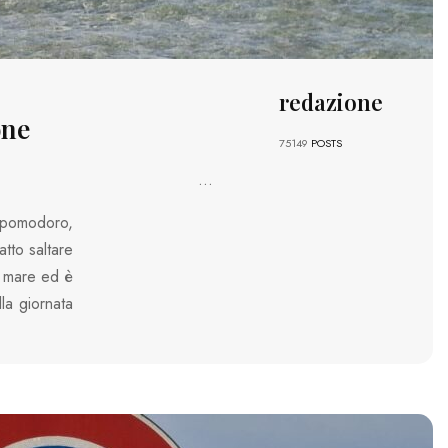
redazione
one
75149
POSTS
...
 pomodoro,
atto saltare
in mare ed è
la giornata