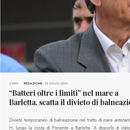
2 MIN
REDAZIONE
-
18 LUGLIO 2026
“Batteri oltre i limiti” nel mare a
Barletta, scatta il divieto di balneaz
Divieto temporaneo di balneazione nel tratto di mare antistant
H, lungo la costa di Ponente a Barletta. A disporlo è stato