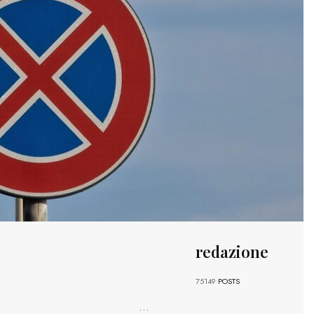
redazione
75149
POSTS
...