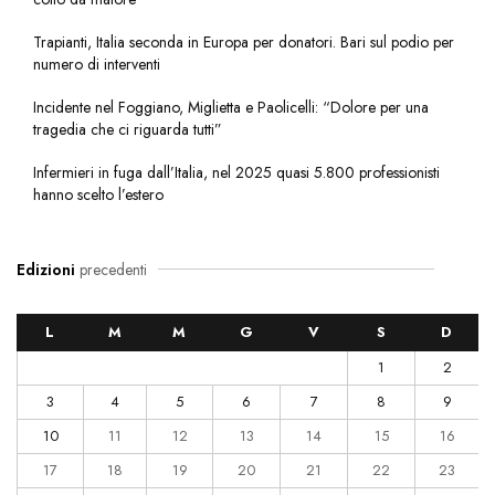
Trapianti, Italia seconda in Europa per donatori. Bari sul podio per
numero di interventi
Incidente nel Foggiano, Miglietta e Paolicelli: “Dolore per una
tragedia che ci riguarda tutti”
Infermieri in fuga dall’Italia, nel 2025 quasi 5.800 professionisti
hanno scelto l’estero
Edizioni
precedenti
L
M
M
G
V
S
D
1
2
3
4
5
6
7
8
9
10
11
12
13
14
15
16
17
18
19
20
21
22
23