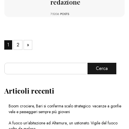
redazione
75206
POSTS
1
2
»
Cerca
Articoli recenti
Boom crociere, Bari si conferma scalo strategico: vacanze a gonfie
vele e passeggeri sempre più giovani
A fuoco un’abitazione ad Altamura, un ustionato. Vigile del fuoco
colto da malore