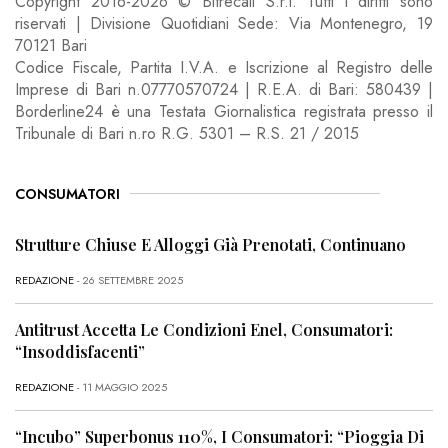
Copyright 2016-2026 © Bitrecall S.r.l. Tutti i diritti sono
riservati | Divisione Quotidiani Sede: Via Montenegro, 19
70121 Bari
Codice Fiscale, Partita I.V.A. e Iscrizione al Registro delle
Imprese di Bari n.07770570724 | R.E.A. di Bari: 580439 |
Borderline24 è una Testata Giornalistica registrata presso il
Tribunale di Bari n.ro R.G. 5301 – R.S. 21 / 2015
CONSUMATORI
Strutture Chiuse E Alloggi Già Prenotati, Continuano
REDAZIONE
- 26 SETTEMBRE 2025
Antitrust Accetta Le Condizioni Enel, Consumatori:
“Insoddisfacenti”
REDAZIONE
- 11 MAGGIO 2025
“Incubo” Superbonus 110%, I Consumatori: “Pioggia Di