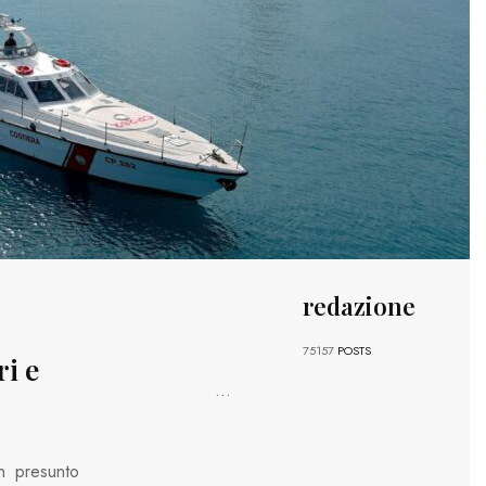
redazione
75157
POSTS
ri e
...
n presunto