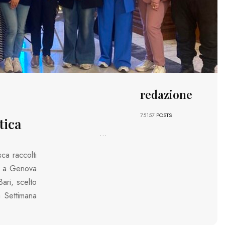
redazione
e
75157
POSTS
tica
...
sca raccolti
to a Genova
ari, scelto
 Settimana