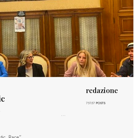
redazione
ic
75157
POSTS
i
...
tic Race”,