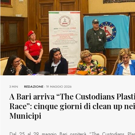
3 MIN
REDAZIONE
-
19 MAGGIO 2026
A Bari arriva “The Custodians Plast
Race”: cinque giorni di clean up ne
Municipi
Dal 25 al 29 maggio Bari ospiterà “The Custodians Plas