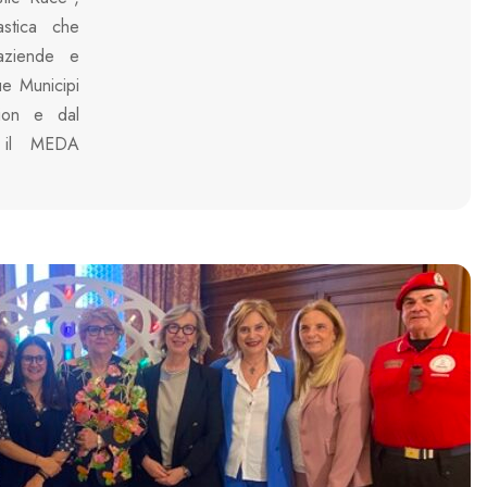
astica che
, aziende e
que Municipi
tion e dal
n il MEDA