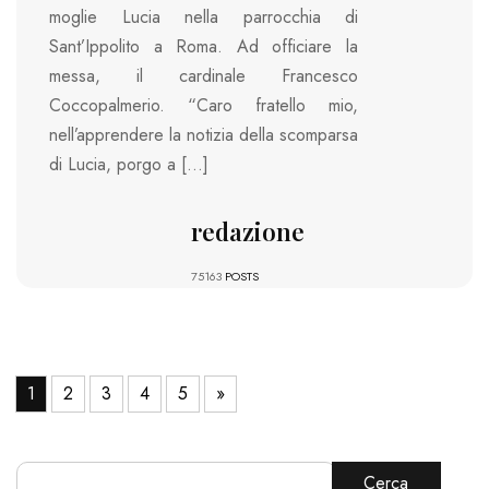
moglie Lucia nella parrocchia di
Sant’Ippolito a Roma. Ad officiare la
messa, il cardinale Francesco
Coccopalmerio. “Caro fratello mio,
nell’apprendere la notizia della scomparsa
di Lucia, porgo a […]
redazione
75163
POSTS
1
2
3
4
5
»
Cerca