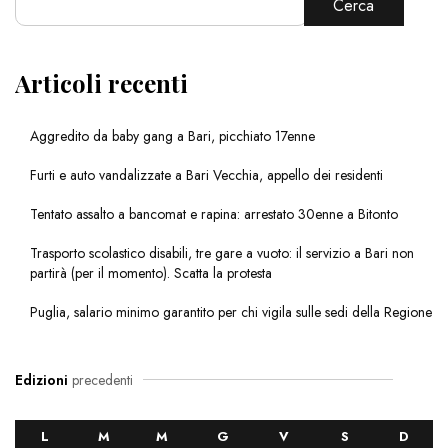
Cerca
Articoli recenti
Aggredito da baby gang a Bari, picchiato 17enne
Furti e auto vandalizzate a Bari Vecchia, appello dei residenti
Tentato assalto a bancomat e rapina: arrestato 30enne a Bitonto
Trasporto scolastico disabili, tre gare a vuoto: il servizio a Bari non
partirà (per il momento). Scatta la protesta
Puglia, salario minimo garantito per chi vigila sulle sedi della Regione
Edizioni
precedenti
L
M
M
G
V
S
D