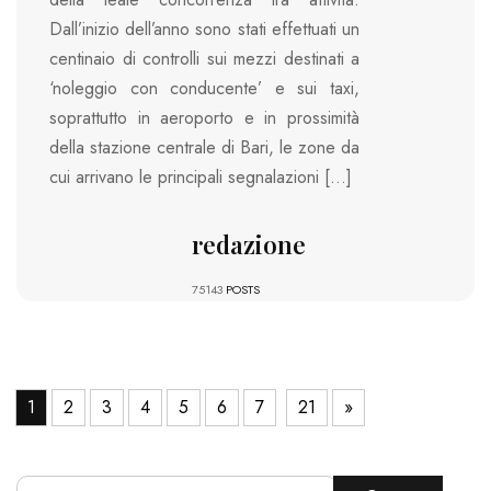
Dall’inizio dell’anno sono stati effettuati un
centinaio di controlli sui mezzi destinati a
‘noleggio con conducente’ e sui taxi,
soprattutto in aeroporto e in prossimità
della stazione centrale di Bari, le zone da
cui arrivano le principali segnalazioni […]
redazione
75143
POSTS
1
2
3
4
5
6
7
21
»