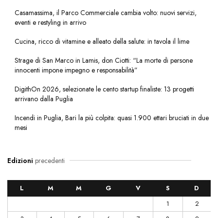
Casamassima, il Parco Commerciale cambia volto: nuovi servizi,
eventi e restyling in arrivo
Cucina, ricco di vitamine e alleato della salute: in tavola il lime
Strage di San Marco in Lamis, don Ciotti: “La morte di persone
innocenti impone impegno e responsabilità”
DigithOn 2026, selezionate le cento startup finaliste: 13 progetti
arrivano dalla Puglia
Incendi in Puglia, Bari la più colpita: quasi 1.900 ettari bruciati in due
mesi
Edizioni
precedenti
L
M
M
G
V
S
D
1
2