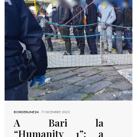
951 VIEWS
BORDERLINE24
-
11 DICEMBRE 2022
A Bari la
“Humanity 1”: a