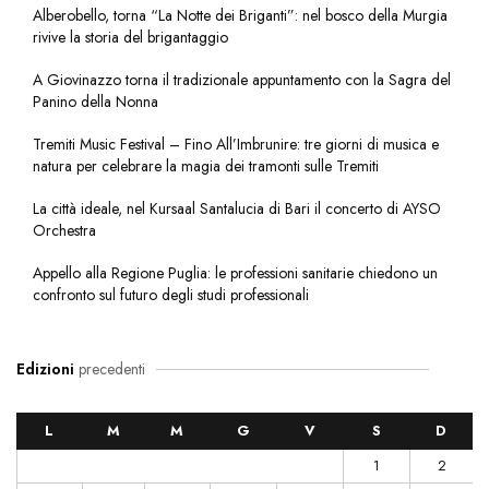
Alberobello, torna “La Notte dei Briganti”: nel bosco della Murgia
rivive la storia del brigantaggio
A Giovinazzo torna il tradizionale appuntamento con la Sagra del
Panino della Nonna
Tremiti Music Festival – Fino All’Imbrunire: tre giorni di musica e
natura per celebrare la magia dei tramonti sulle Tremiti
La città ideale, nel Kursaal Santalucia di Bari il concerto di AYSO
Orchestra
Appello alla Regione Puglia: le professioni sanitarie chiedono un
confronto sul futuro degli studi professionali
Edizioni
precedenti
L
M
M
G
V
S
D
1
2