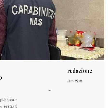
redazione
o
75169
POSTS
...
e pubblica e
no eseguito