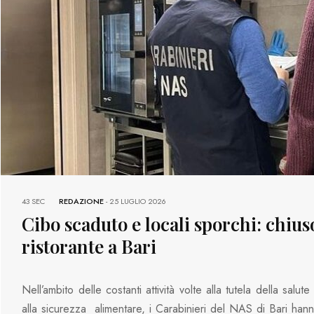
43 SEC
REDAZIONE
-
25 LUGLIO 2026
Cibo scaduto e locali sporchi: chius
ristorante a Bari
Nell’ambito delle costanti attività volte alla tutela della salut
alla sicurezza alimentare, i Carabinieri del NAS di Bari han