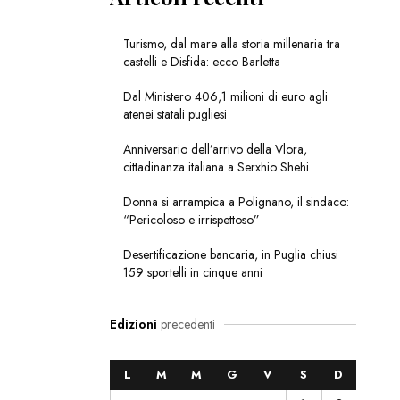
Turismo, dal mare alla storia millenaria tra
castelli e Disfida: ecco Barletta
Dal Ministero 406,1 milioni di euro agli
atenei statali pugliesi
Anniversario dell’arrivo della Vlora,
cittadinanza italiana a Serxhio Shehi
Donna si arrampica a Polignano, il sindaco:
“Pericoloso e irrispettoso”
Desertificazione bancaria, in Puglia chiusi
159 sportelli in cinque anni
Edizioni
precedenti
L
M
M
G
V
S
D