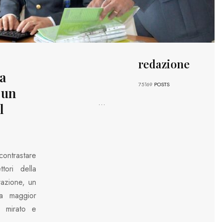
redazione
a
75169
POSTS
 un
...
l
contrastare
ttori della
razione, un
 a maggior
n mirato e