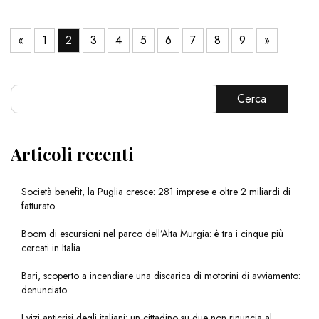
«
1
2
3
4
5
6
7
8
9
»
Cerca
Articoli recenti
Società benefit, la Puglia cresce: 281 imprese e oltre 2 miliardi di
fatturato
Boom di escursioni nel parco dell’Alta Murgia: è tra i cinque più
cercati in Italia
Bari, scoperto a incendiare una discarica di motorini di avviamento:
denunciato
I vizi anticrisi degli italiani: un cittadino su due non rinuncia al