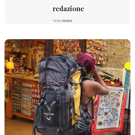
redazione
75185
POSTS
381 VIEWS