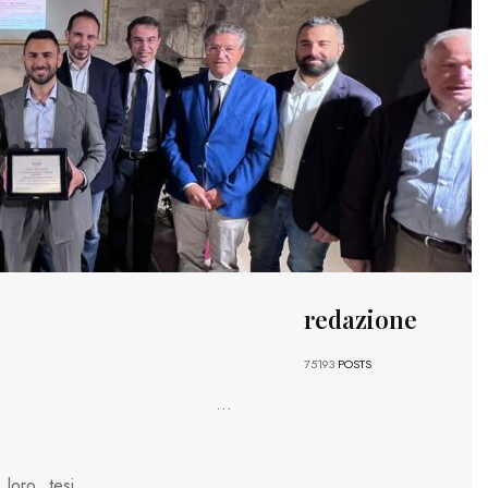
redazione
75193
POSTS
...
loro tesi,