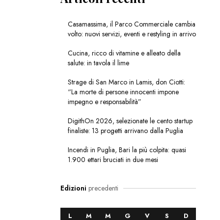
Casamassima, il Parco Commerciale cambia
volto: nuovi servizi, eventi e restyling in arrivo
Cucina, ricco di vitamine e alleato della
salute: in tavola il lime
Strage di San Marco in Lamis, don Ciotti:
“La morte di persone innocenti impone
impegno e responsabilità”
DigithOn 2026, selezionate le cento startup
finaliste: 13 progetti arrivano dalla Puglia
Incendi in Puglia, Bari la più colpita: quasi
1.900 ettari bruciati in due mesi
Edizioni
precedenti
L
M
M
G
V
S
D