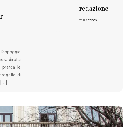
redazione
er
75193
POSTS
...
 l’appoggio
iera diretta
 pratica le
progetto di
 […]