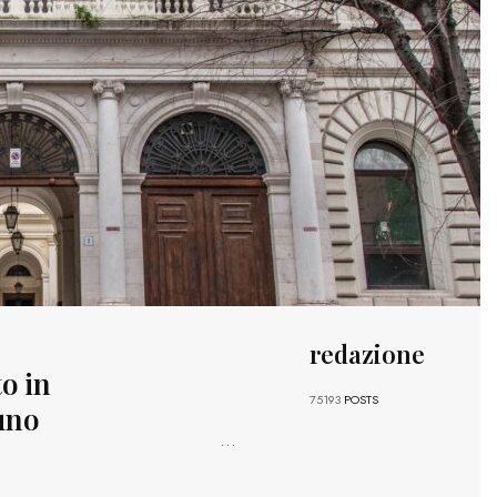
redazione
to in
75193
POSTS
uno
...