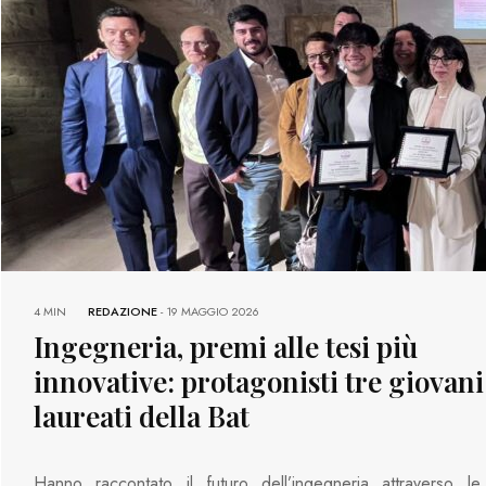
4 MIN
REDAZIONE
-
19 MAGGIO 2026
Ingegneria, premi alle tesi più
innovative: protagonisti tre giovani
laureati della Bat
Hanno raccontato il futuro dell’ingegneria attraverso le 