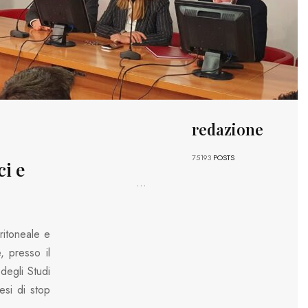
redazione
75193
POSTS
ci e
...
eritoneale e
, presso il
 degli Studi
esi di stop