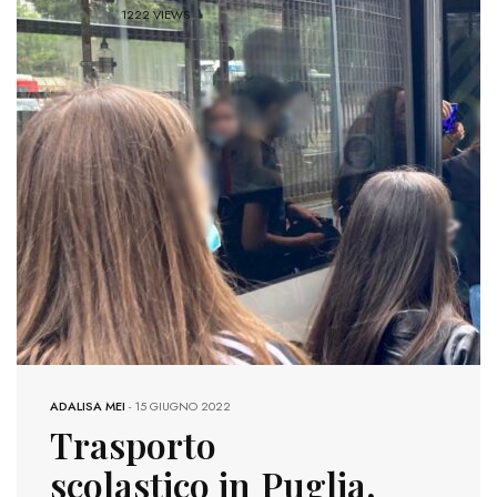
1222 VIEWS
ADALISA MEI
-
15 GIUGNO 2022
Trasporto
scolastico in Puglia,