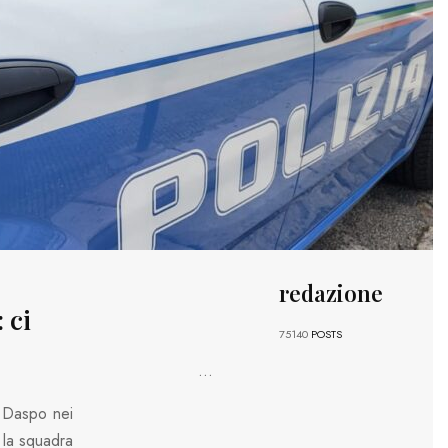
redazione
 ci
75140
POSTS
...
 Daspo nei
a la squadra