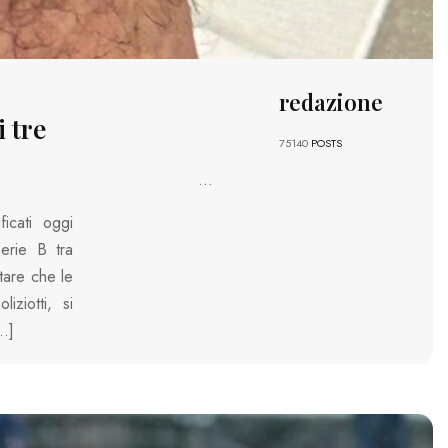
redazione
i tre
75140
POSTS
...
ficati oggi
serie B tra
tare che le
iziotti, si
[…]