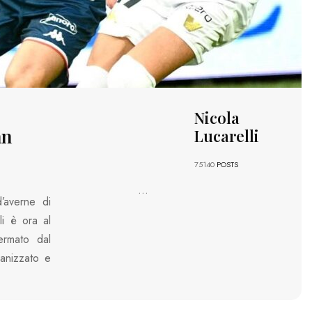
Nicola
an
Lucarelli
75140
POSTS
...
’averne di
li è ora al
ermato dal
anizzato e