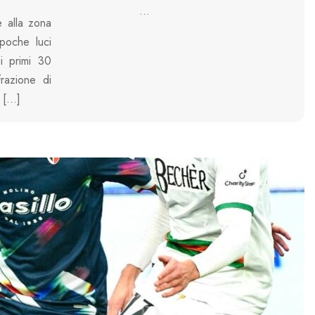
...
e alla zona
poche luci
ei primi 30
razione di
i […]