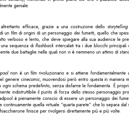
lmente geniale.
 altrettanto efficace, grazie a una costruzione dello
storytelling
e di un film di origini di un personaggio dei fumetti, quello che spes
 atto verboso e lento, che deve spiegare alla sua audience le pr
 a una sequenza di
flashback
intercalati tra i due blocchi principali d
emte due battaglie nelle quali non vi è nemmeno un attimo di stan
pool
non è un film rivoluzionario e si attiene fondamentalmente al
del genere
cinecomic
, muovendosi però entro questa in maniera m
o ogni schema predefinito, senza disfarne le fondamenta. È proprio
nte indistruttibile il punto di forza dello stesso personaggio pro
Deadpool è pienamente conscio di essere un personaggio dei fumet
e continuamente quella virtuale “quarta parete” che lo separa dal 
iacchierone finisce per rivolgersi direttamente più e più volte.