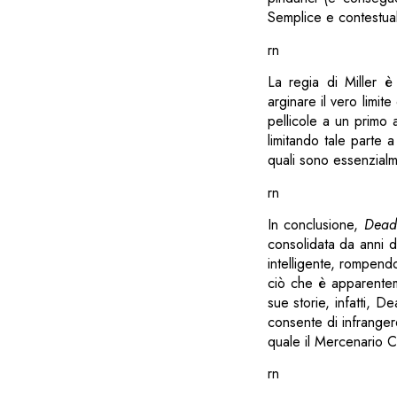
Semplice e contestua
rn
La regia di Miller è
arginare il vero limit
pellicole a un primo
limitando tale parte
quali sono essenzialm
rn
In conclusione,
Dead
consolidata da anni 
intelligente, rompend
ciò che è apparenteme
sue storie, infatti, 
consente di infranger
quale il Mercenario Ch
rn