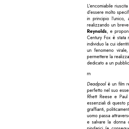
L’encomiabile riuscit
d’essere molto speci
in principio l’unico
realizzando un brev
Reynolds
, e propon
Century Fox è stata r
individuo la cui ident
un fenomeno virale, 
permettere la realizz
dedicato a un pubblic
rn
Deadpool
è un film r
perfetto nel suo ess
Rhett Reese e Paul W
essenziali di questo 
graffianti, politicame
uomo passa attraverso
e salvare la donna c
pindarici (e consegu