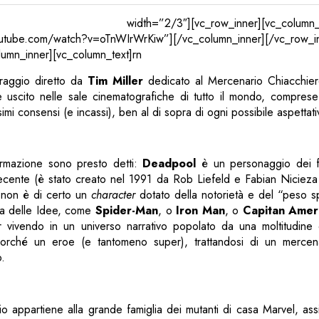
lumn width=”2/3″][vc_row_inner][vc_column_inne
outube.com/watch?v=oTnWIrWrKiw”][/vc_column_inner][/vc_row_i
lumn_inner][vc_column_text]rn
raggio diretto da
Tim Miller
dedicato al Mercenario Chiacchier
e uscito nelle sale cinematografiche di tutto il mondo, comprese 
mi consensi (e incassi), ben al di sopra di ogni possibile aspettati
ermazione sono presto detti:
Deadpool
è un personaggio dei f
recente (è stato creato nel 1991 da Rob Liefeld e Fabian Nicieza
 non è di certo un
character
dotato della notorietà e del “peso spe
sa delle Idee, come
Spider-Man
, o
Iron Man
, o
Capitan Amer
r vivendo in un universo narrativo popolato da una moltitudine qu
uorché un eroe (e tantomeno super), trattandosi di un mercena
.
o appartiene alla grande famiglia dei mutanti di casa Marvel, ass