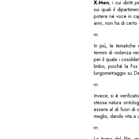
X-Men
, i cui diritt
sui quali il dipartim
potere né voce in ca
anni, non ha di certo 
rn
In più, le tematiche
termini di violenza v
per il quale i cosidde
limbo, poiché la Fox
lungometraggio su De
rn
Invece, si è verificat
stessa natura ontolog
essere al di fuori di 
meglio, dando vita a u
rn
La trama del film, m