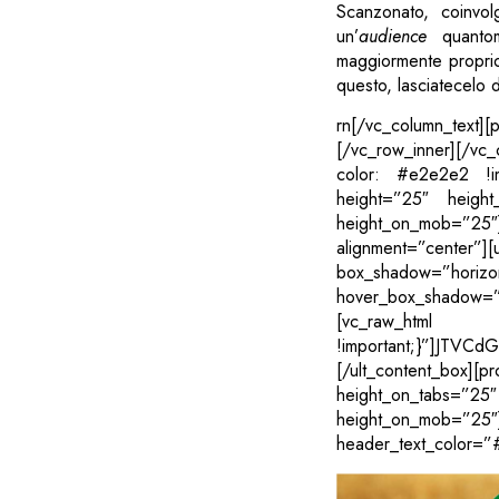
Scanzonato, coinvol
un’
audience
quantoma
maggiormente proprio 
questo, lasciatecelo 
rn[/vc_column_tex
[/vc_row_inner][/vc
color: #e2e2e2 !imp
height=”25″ height
height_on_mob=”2
alignment=”center”][
box_shadow=”horizon
hover_box_shadow=”ho
[vc_raw_html
!important;}”]JT
[/ult_content_box][
height_on_tabs=”
height_on_mob
header_text_color=