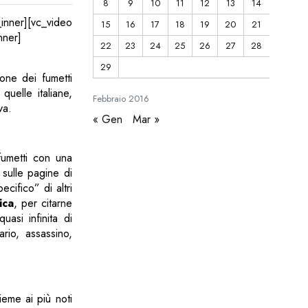
8
9
10
11
12
13
14
r][vc_video
15
16
17
18
19
20
21
nner]
22
23
24
25
26
27
28
29
one dei fumetti
quelle italiane,
Febbraio
2016
va.
« Gen
Mar »
umetti con una
 sulle pagine di
cifico” di altri
ica
, per citarne
asi infinita di
rio, assassino,
ieme ai più noti