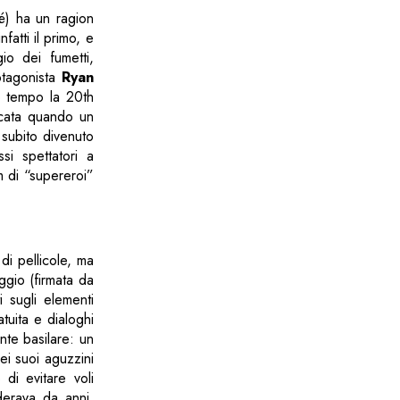
é) ha un ragion
nfatti il primo, e
io dei fumetti,
otagonista
Ryan
o tempo la 20th
occata quando un
è subito divenuto
si spettatori a
m di “supereroi”
i pellicole, ma
ggio (firmata da
 sugli elementi
tuita e dialoghi
nte basilare: un
ei suoi aguzzini
di evitare voli
derava da anni.