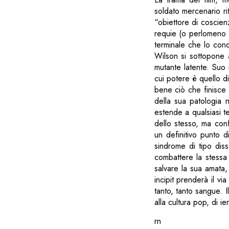
soldato mercenario ri
“obiettore di coscien
requie (o perlomeno 
terminale che lo cond
Wilson si sottopone a
mutante latente. Suo 
cui potere è quello d
bene ciò che finisce
della sua patologia n
estende a qualsiasi t
dello stesso, ma con
un definitivo punto d
sindrome di tipo dis
combattere la stessa 
salvare la sua amata,
incipit prenderà il vi
tanto, tanto sangue. I
alla cultura pop, di ie
rn