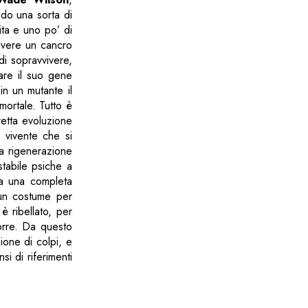
ndo una sorta di
ita e uno po’ di
avere un cancro
di sopravvivere,
iare il suo gene
in un mutante il
mortale. Tutto è
etta evoluzione
e vivente che si
ra rigenerazione
tabile psiche a
 da una completa
 un costume per
è ribellato, per
torre. Da questo
sione di colpi, e
si di riferimenti