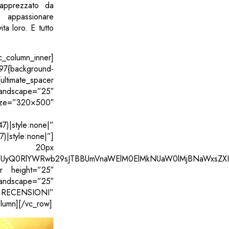
apprezzato da
 appassionare
ta loro. E tutto
column_inner]
97{background-
ltimate_spacer
landscape=”25″
ze=”320×500″
)|style:none|”
)|style:none|”]
top: 20px
zQSUyQ0RlYWRwb29sJTBBUmVnaWElM0ElMkNUaW0lMjBNaWxsZXI
er height=”25″
ndscape=”25″
ECENSIONI”
lumn][/vc_row]