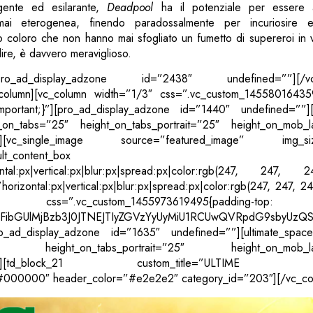
gente ed esilarante,
Deadpool
ha il potenziale per essere 
i eterogenea, finendo paradossalmente per incuriosire e
coloro che non hanno mai sfogliato un fumetto di supereroi in vi
dire, è davvero meraviglioso.
t][pro_ad_display_adzone id=”2438″ undefined=””][/vc_
_column][vc_column width=”1/3″ css=”.vc_custom_14558016435
ortant;}”][pro_ad_display_adzone id=”1440″ undefined=””][u
_on_tabs=”25″ height_on_tabs_portrait=”25″ height_on_mob_
5″][vc_single_image source=”featured_image” img_si
ult_content_box
tal:px|vertical:px|blur:px|spread:px|color:rgb(247, 247, 247
rizontal:px|vertical:px|blur:px|spread:px|color:rgb(247, 247, 247
 css=”.vc_custom_1455973619495{padding-
VCdGFibGUlMjBzb3J0JTNEJTIyZGVzYyUyMiU1RCUwQVRpdG9sbyU
pro_ad_display_adzone id=”1635″ undefined=””][ultimate_spac
25″ height_on_tabs_portrait=”25″ height_on_mob_la
=”25″][td_block_21 custom_title=”ULTIME R
”#000000″ header_color=”#e2e2e2″ category_id=”203″][/vc_co