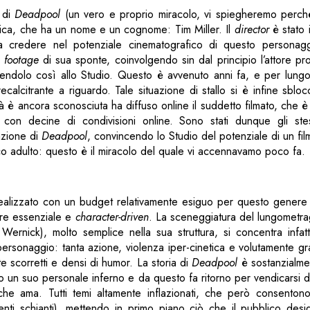
a di
Deadpool
(un vero e proprio miracolo, vi spiegheremo perch
fica, che ha un nome e un cognome: Tim Miller. Il
director
è stato i
, a credere nel potenziale cinematografico di questo personagg
e
footage
di sua sponte, coinvolgendo sin dal principio l’attore pr
endolo così allo Studio. Questo è avvenuto anni fa, e per lung
ecalcitrante a riguardo. Tale situazione di stallo si è infine sbl
ità è ancora sconosciuta ha diffuso online il suddetto filmato, che 
con decine di condivisioni online. Sono stati dunque gli stes
azione di
Deadpool
, convincendo lo Studio del potenziale di un fil
o adulto: questo è il miracolo del quale vi accennavamo poco fa.
ealizzato con un budget relativamente esiguo per questo genere d
ere essenziale e
character-driven
. La sceneggiatura del lungometra
ernick), molto semplice nella sua struttura, si concentra infatti
personaggio: tanta azione, violenza iper-cinetica e volutamente gra
nte scorretti e densi di humor. La storia di
Deadpool
è sostanzialme
 un suo personale inferno e da questo fa ritorno per vendicarsi d
he ama. Tutti temi altamente inflazionati, che però consentono 
enti schianti), mettendo in primo piano ciò che il pubblico desi