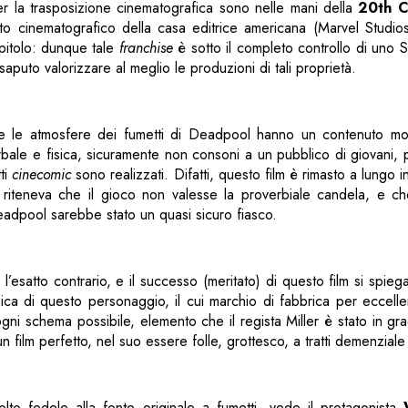
i per la trasposizione cinematografica sono nelle mani della
20th C
ento cinematografico della casa editrice americana (Marvel Studi
pitolo: dunque tale
franchise
è sotto il completo controllo di uno S
saputo valorizzare al meglio le produzioni di tali proprietà.
 e le atmosfere dei fumetti di Deadpool hanno un contenuto molt
erbale e fisica, sicuramente non consoni a un pubblico di giovani, 
tti
cinecomic
sono realizzati. Difatti, questo film è rimasto a lungo 
 riteneva che il gioco non valesse la proverbiale candela, e ch
adpool sarebbe stato un quasi sicuro fiasco.
o l’esatto contrario, e il successo (meritato) di questo film si spie
ica di questo personaggio, il cui marchio di fabbrica per eccell
ogni schema possibile, elemento che il regista Miller è stato in gra
n film perfetto, nel suo essere folle, grottesco, a tratti demenziale 
olto fedele alla fonte originale a fumetti, vede il protagonista