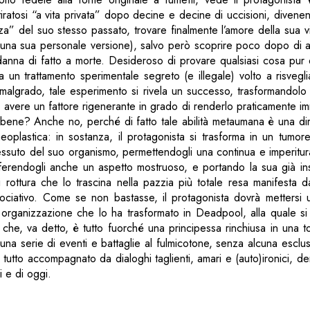
tiratosi “a vita privata” dopo decine e decine di uccisioni, divene
za” del suo stesso passato, trovare finalmente l’amore della sua v
una sua personale versione), salvo però scoprire poco dopo di 
anna di fatto a morte. Desideroso di provare qualsiasi cosa pur 
 un trattamento sperimentale segreto (e illegale) volto a risvegl
malgrado, tale esperimento si rivela un successo, trasformandolo 
i avere un fattore rigenerante in grado di renderlo praticamente im
 bene? Anche no, perché di fatto tale abilità metaumana è una dir
eoplastica: in sostanza, il protagonista si trasforma in un tumor
essuto del suo organismo, permettendogli una continua e imperitu
ferendogli anche un aspetto mostruoso, e portando la sua già ins
i rottura che lo trascina nella pazzia più totale resa manifesta
sociativo. Come se non bastasse, il protagonista dovrà mettersi
organizzazione che lo ha trasformato in Deadpool, alla quale si 
 che, va detto, è tutto fuorché una principessa rinchiusa in una 
a una serie di eventi e battaglie al fulmicotone, senza alcuna esclu
l tutto accompagnato da dialoghi taglienti, amari e (auto)ironici, den
ri e di oggi.