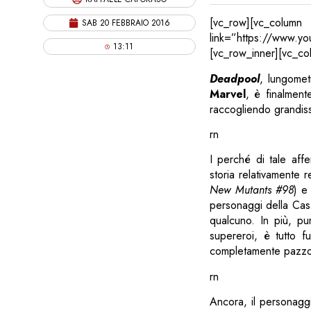
[vc_row][vc_co
SAB 20 FEBBRAIO 2016
link=”https://www.y
13:11
[vc_row_inner][vc_co
Deadpool
, lungomet
Marvel
, è finalment
raccogliendo grandissi
rn
I perché di tale aff
storia relativamente 
New Mutants #98
) e
personaggi della Ca
qualcuno. In più, pu
supereroi, è tutto f
completamente pazzo
rn
Ancora, il personaggi