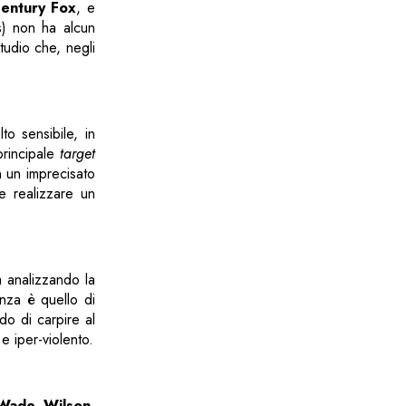
entury Fox
, e
os) non ha alcun
tudio che, negli
o sensibile, in
principale
target
in un imprecisato
e realizzare un
ga analizzando la
enza è quello di
do di carpire al
e iper-violento.
Wade Wilson
,