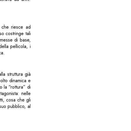
che riesce ad
so costringe tali
emesse di base,
ella pellicola, i
ca.
la struttura già
olto dinamica e
 la “rottura” di
tagonista: nelle
ti, cosa che gli
suo pubblico, al