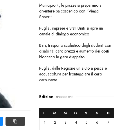
Municipio 4, le piazze si preparano a
diventare palcoscenico con “Viaggi
Sonori”
Puglia, imprese e Stati Uniti: si apre un
canale di dialogo economico
Bari, trasporto scolastico degli studenti con
disabilità: caro prezzi e aumento dei costi
bloccano le gare d’appalto
Puglia, dalla Regione un aiuto a pesca e
acquacoltura per fronteggiare il caro
carburante
Edizioni
precedenti
L
M
M
G
V
S
D
1
2
3
4
5
6
7