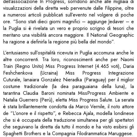
dell’associazione In
Progress
, sorridono anche alle migliaia di
visualizzazioni della diretta web pervenute dalle Filippine, oltre
a numerosi articoli pubblicati sull’evento nel volgere di poche
ore. “Sono stati dieci giorni magnifici – aggiunge Jedaver – e
la Puglia si è rivelata un vero e proprio scrigno di tesori che
meritano una visibilità ancora maggiore. Il National Geographic
ha ragione a definirla la regione più bella del mondo”.
L’entusiasmo sull’ospitalità ricevuta in Puglia accomuna anche le
altre concorrenti. Tra loro, riconoscimenti anche per Naomi
Train (Regno Unito)
Miss
Progress
Internet (4.465 voti), Daria
Feshchenkova (Ucraina)
Miss
Progress
Integrazione
Cuturale, Ianaiara Gonzalez Nieradka (Paraguay) per il miglior
costume tradizionale (la dea paraguaiana della luna), la
tarantina Claudia Baroni nominata
Miss
Progress
Ambiente e
Natalia Guerrero (Perù), eletta
Miss
Progress
Salute. La serata
è stata brillantemente condotta da Marco Vernile, il noto attore
de “L’onore e il rispetto”, e Rebecca Ajala, modella londinese
che si è occupata della traduzione simultanea per gli spettatori
che seguivano la diretta da tutto il mondo e ha visto esibirsi gli
Spaghetti Brothers e la Compagnia Filodrammatica Maruggese.