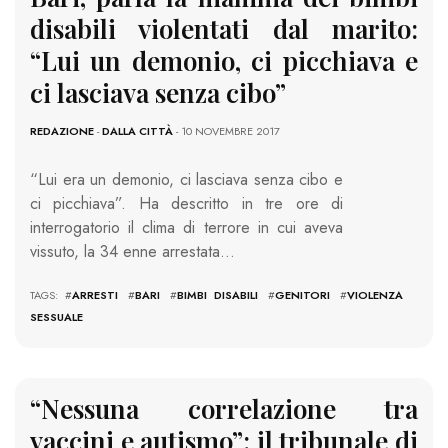
disabili violentati dal marito:
“Lui un demonio, ci picchiava e
ci lasciava senza cibo”
REDAZIONE
-
DALLA CITTÀ
- 10 NOVEMBRE 2017
“Lui era un demonio, ci lasciava senza cibo e
ci picchiava”. Ha descritto in tre ore di
interrogatorio il clima di terrore in cui aveva
vissuto, la 34 enne arrestata…
TAGS: #
ARRESTI
#
BARI
#
BIMBI DISABILI
#
GENITORI
#
VIOLENZA
SESSUALE
“Nessuna correlazione tra
vaccini e autismo”: il tribunale di