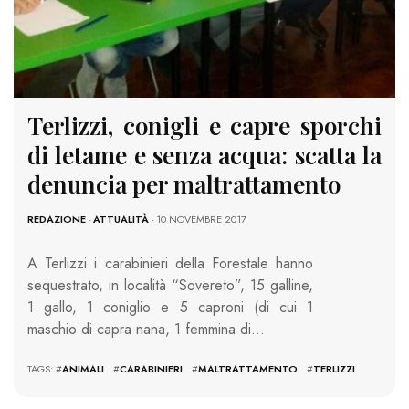
Terlizzi, conigli e capre sporchi
di letame e senza acqua: scatta la
denuncia per maltrattamento
REDAZIONE
-
ATTUALITÀ
- 10 NOVEMBRE 2017
A Terlizzi i carabinieri della Forestale hanno
sequestrato, in località “Sovereto”, 15 galline,
1 gallo, 1 coniglio e 5 caproni (di cui 1
maschio di capra nana, 1 femmina di…
TAGS: #
ANIMALI
#
CARABINIERI
#
MALTRATTAMENTO
#
TERLIZZI