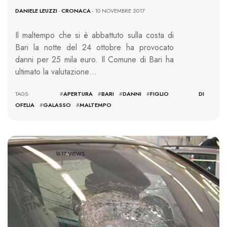
DANIELE LEUZZI
-
CRONACA
- 10 NOVEMBRE 2017
Il maltempo che si è abbattuto sulla costa di
Bari la notte del 24 ottobre ha provocato
danni per 25 mila euro. Il Comune di Bari ha
ultimato la valutazione…
TAGS: #
APERTURA
#
BARI
#
DANNI
#
FIGLIO DI
OFELIA
#
GALASSO
#
MALTEMPO
1617 VIEWS