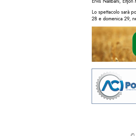
Ervis Nallbani, Eltjon
Lo spettacolo sarà po
28 e domenica 29, nell
© 