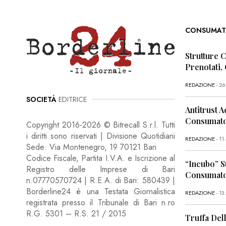
CONSUMAT
Strutture 
Prenotati,
REDAZIONE
- 2
SOCIETÀ
EDITRICE
Antitrust A
Consumator
Copyright 2016-2026 © Bitrecall S.r.l. Tutti
i diritti sono riservati | Divisione Quotidiani
REDAZIONE
- 1
Sede: Via Montenegro, 19 70121 Bari
Codice Fiscale, Partita I.V.A. e Iscrizione al
“Incubo” S
Registro delle Imprese di Bari
Consumator
n.07770570724 | R.E.A. di Bari: 580439 |
Borderline24 è una Testata Giornalistica
REDAZIONE
- 13
registrata presso il Tribunale di Bari n.ro
R.G. 5301 – R.S. 21 / 2015
Truffa Dell