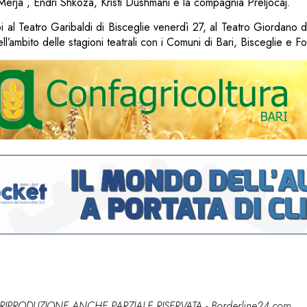
 Merja , Endri Shkoza, Kristi Dushmani e la compagnia Preljocaj.
i al Teatro Garibaldi di Bisceglie venerdì 27, al Teatro Giordano 
’ambito delle stagioni teatrali con i Comuni di Bari, Bisceglie e F
RIPRODUZIONE ANCHE PARZIALE RISERVATA - Borderline24.com