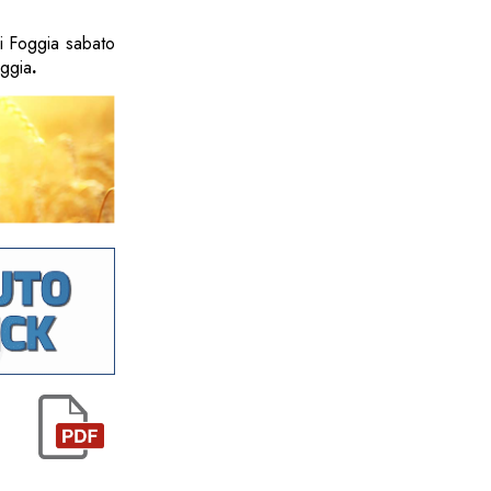
di Foggia sabato
oggia
.