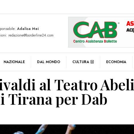
sponsabile:
Adalisa Mei
zioni: redazione@borderline24.com
NAZIONALE
DAL MONDO
CULTURA
ECONOMIA
ivaldi al Teatro Abel
 di Tirana per Dab