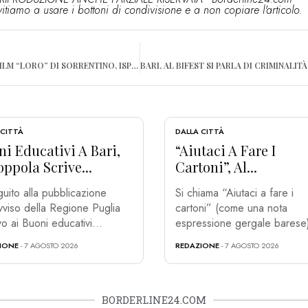
vitiamo a usare i bottoni di condivisione e a non copiare l'articolo.
PRIME POLEMICHE SUL FILM “LORO” DI SORRENTINO, ISPIRATO A BERLUSCONI. TARANTINI: “QUEL SERGIO MORRA NON SONO IO”
 CITTÀ
DALLA CITTÀ
i Educativi A Bari,
“Aiutaci A Fare I
ppola Scrive...
Cartoni”, Al...
guito alla pubblicazione
Si chiama “Aiutaci a fare i
avviso della Regione Puglia
cartoni” (come una nota
vo ai Buoni educativi...
espressione gergale barese)
IONE
- 7 AGOSTO 2026
REDAZIONE
- 7 AGOSTO 2026
BORDERLINE24.COM