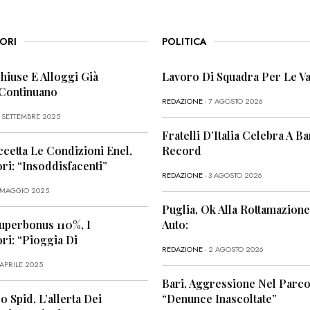
ORI
POLITICA
Chiuse E Alloggi Già
Lavoro Di Squadra Per Le Va
 Continuano
REDAZIONE
- 7 AGOSTO 2026
6 SETTEMBRE 2025
Fratelli D’Italia Celebra A Bar
ccetta Le Condizioni Enel,
Record
i: “Insoddisfacenti”
REDAZIONE
- 3 AGOSTO 2026
1 MAGGIO 2025
Puglia, Ok Alla Rottamazione
uperbonus 110%, I
Auto:
i: “Pioggia Di
REDAZIONE
- 2 AGOSTO 2026
 APRILE 2025
Bari, Aggressione Nel Parco
o Spid, L’allerta Dei
“Denunce Inascoltate”