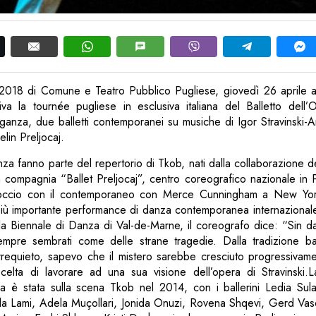
018 di Comune e Teatro Pubblico Pugliese, giovedì 26 aprile 
iva la tournée pugliese in esclusiva italiana del Balletto dell’
anza, due balletti contemporanei su musiche di Igor Stravinski-An
lin Preljocaj.
a fanno parte del repertorio di Tkob, nati dalla collaborazione 
ua compagnia “Ballet Preljocaj”, centro coreografico nazionale in
approccio con il contemporaneo con Merce Cunningham a New Yor
 più importante performance di danza contemporanea internaziona
a Biennale di Danza di Val-de-Marne, il coreografo dice: “Sin dai 
mpre sembrati come delle strane tragedie. Dalla tradizione ba
rrequieto, sapevo che il mistero sarebbe cresciuto progressivame
elta di lavorare ad una sua visione dell’opera di Stravinski.
a è stata sulla scena Tkob nel 2014, con i ballerini Ledia Sulaj
a Lami, Adela Muçollari, Jonida Onuzi, Rovena Shqevi, Gerd Vaso