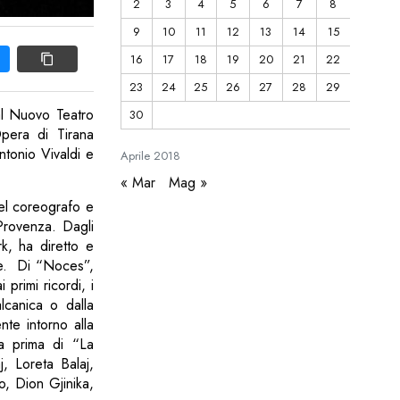
2
3
4
5
6
7
8
9
10
11
12
13
14
15
16
17
18
19
20
21
22
23
24
25
26
27
28
29
al Nuovo Teatro
30
Opera di Tirana
tonio Vivaldi e
Aprile
2018
« Mar
Mag »
del coreografo e
 Provenza. Dagli
k, ha diretto e
le. Di “Noces”,
primi ricordi, i
lcanica o dalla
nte intorno alla
La prima di “La
, Loreta Balaj,
, Dion Gjinika,