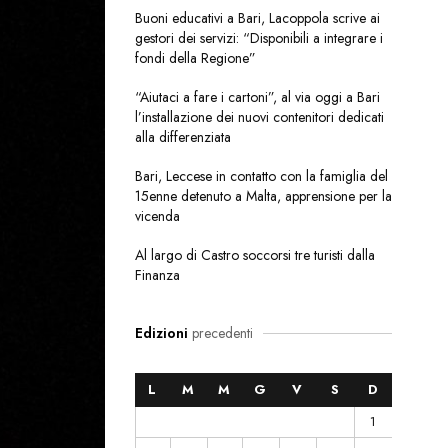
Buoni educativi a Bari, Lacoppola scrive ai
gestori dei servizi: “Disponibili a integrare i
fondi della Regione”
“Aiutaci a fare i cartoni”, al via oggi a Bari
l’installazione dei nuovi contenitori dedicati
alla differenziata
Bari, Leccese in contatto con la famiglia del
15enne detenuto a Malta, apprensione per la
vicenda
Al largo di Castro soccorsi tre turisti dalla
Finanza
Edizioni
precedenti
L
M
M
G
V
S
D
1