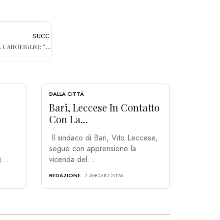
SUCC.
BARI, AL BIFEST SI PARLA DI CRIMINALITÀ. CAROFIGLIO: “RIFLETTERE SULLA LEGALIZZAZIONE DELLE DROGHE” – VIDEO
DALLA CITTÀ
Bari, Leccese In Contatto
Con La...
Il sindaco di Bari, Vito Leccese,
segue con apprensione la
...
vicenda del...
REDAZIONE
- 7 AGOSTO 2026