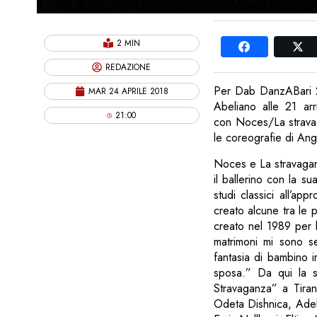
2 MIN
REDAZIONE
Per Dab DanzABari 2
MAR 24 APRILE 2018
Abeliano alle 21 arr
21:00
con Noces/La stravag
le coreografie di Ange
Noces e La stravaganz
il ballerino con la s
studi classici all’
creato alcune tra le
creato nel 1989 per l
matrimoni mi sono se
fantasia di bambino i
sposa.” Da qui la sc
Stravaganza” a Tiran
Odeta Dishnica, Adel