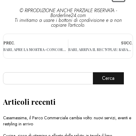
© RIPRODUZIONE ANCHE PARZIALE RISERVATA -
Borderline24.com
Ti invitiamo a usare i bottoni di condivisione e a non
copiare l'articolo.
PREC.
SUCC.
BARI, APRE LA MOSTRA-CONCORSO DI FOTOGRAFIA “PALABRA EN EL MUNDO”
BARI, ARRIVA IL REC’N’PLAY: SABATO E DOMENICA LE SEMIFINALI PER BAND MUSICALI EMERGENTI ALL’OFFICINA DEGLI ESORDI
Cerca
Articoli recenti
Casamassima, il Parco Commerciale cambia volto: nuovi servizi, eventi e
restyling in arrivo
Cucina, ricco di vitamine e alleato della salute: in tavola il lime