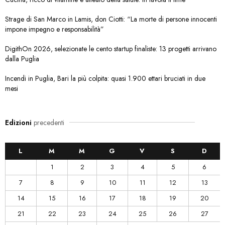
Strage di San Marco in Lamis, don Ciotti: “La morte di persone innocenti
impone impegno e responsabilità”
DigithOn 2026, selezionate le cento startup finaliste: 13 progetti arrivano
dalla Puglia
Incendi in Puglia, Bari la più colpita: quasi 1.900 ettari bruciati in due
mesi
Edizioni
precedenti
L
M
M
G
V
S
D
1
2
3
4
5
6
7
8
9
10
11
12
13
14
15
16
17
18
19
20
21
22
23
24
25
26
27