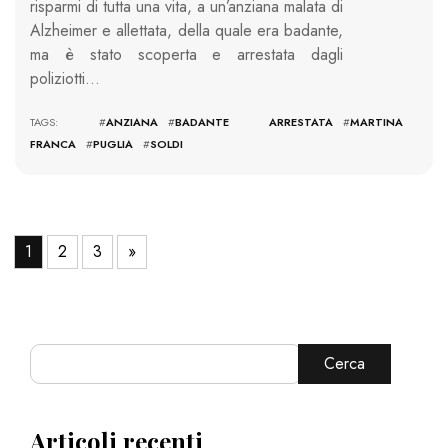
risparmi di tutta una vita, a un’anziana malata di
Alzheimer e allettata, della quale era badante,
ma è stato scoperta e arrestata dagli
poliziotti…
TAGS: #
ANZIANA
#
BADANTE ARRESTATA
#
MARTINA
FRANCA
#
PUGLIA
#
SOLDI
1
2
3
»
Cerca
Articoli recenti