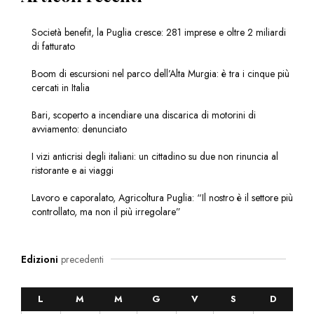
Società benefit, la Puglia cresce: 281 imprese e oltre 2 miliardi
di fatturato
Boom di escursioni nel parco dell’Alta Murgia: è tra i cinque più
cercati in Italia
Bari, scoperto a incendiare una discarica di motorini di
avviamento: denunciato
I vizi anticrisi degli italiani: un cittadino su due non rinuncia al
ristorante e ai viaggi
Lavoro e caporalato, Agricoltura Puglia: “Il nostro è il settore più
controllato, ma non il più irregolare”
Edizioni
precedenti
L
M
M
G
V
S
D