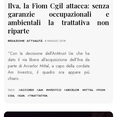
Ilva, la Fiom Cgil attacca: senza
garanzie occupazionali e
ambientali la trattativa non
riparte
REDAZIONE
-
ATTUALITÀ
- 8 MAGGIO 2018
“Con la decisione dell’Antitrust Ue che ha
dato il via libera all’acquisizione dell’Ilva da
parte di Arcerlor Mittal, a capo della cordata
Am Investco, il quadro ora appare più
chiaro….
TAGS: #
ACCORDI
#
AM INVESTCO
#
ARCELOR MITTAL
#
FIOM
CGIL
#
ILVA
#
TRATTATIVA