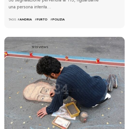
una persona intenta…
TAGS: #
ANDRIA
#
FURTO
#
POLIZIA
1915 VIEWS