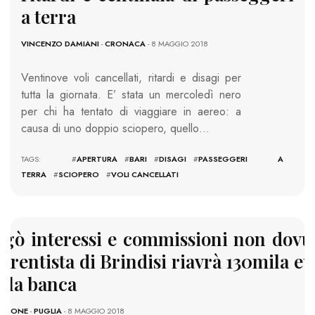
a terra
VINCENZO DAMIANI
-
CRONACA
- 8 MAGGIO 2018
Ventinove voli cancellati, ritardi e disagi per
tutta la giornata. E’ stata un mercoledì nero
per chi ha tentato di viaggiare in aereo: a
causa di uno doppio sciopero, quello…
TAGS: #
APERTURA
#
BARI
#
DISAGI
#
PASSEGGERI A
TERRA
#
SCIOPERO
#
VOLI CANCELLATI
agò interessi e commissioni non dovut
rrentista di Brindisi riavrà 130mila e
alla banca
AZIONE
-
PUGLIA
- 8 MAGGIO 2018