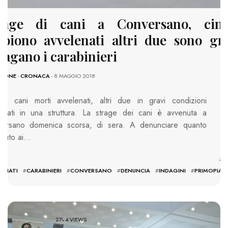
rage di cani a Conversano, cin
oiono avvelenati altri due sono gra
dagano i carabinieri
ZIONE
-
CRONACA
- 8 MAGGIO 2018
ue cani morti avvelenati, altri due in gravi condizioni
verati in una struttura. La strage dei cani è avvenuta a
ersano domenica scorsa, di sera. A denunciare quanto
duto ai…
TAGS: #
C
LENATI
#
CARABINIERI
#
CONVERSANO
#
DENUNCIA
#
INDAGINI
#
PRIMOPIA
2794 VIEWS