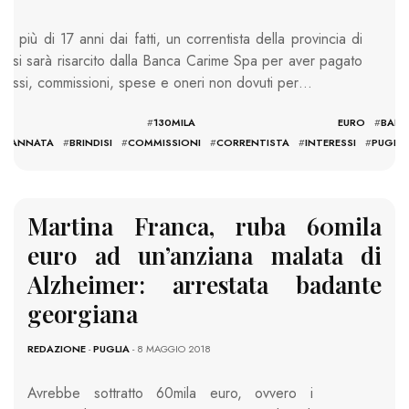
o più di 17 anni dai fatti, un correntista della provincia di
ndisi sarà risarcito dalla Banca Carime Spa per aver pagato
eressi, commissioni, spese e oneri non dovuti per…
TAGS: #
130MILA EURO
#
BAN
NDANNATA
#
BRINDISI
#
COMMISSIONI
#
CORRENTISTA
#
INTERESSI
#
PUGLIA
Martina Franca, ruba 60mila
euro ad un’anziana malata di
Alzheimer: arrestata badante
georgiana
REDAZIONE
-
PUGLIA
- 8 MAGGIO 2018
Avrebbe sottratto 60mila euro, ovvero i