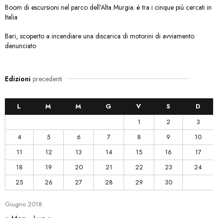
Boom di escursioni nel parco dell’Alta Murgia: è tra i cinque più cercati in
Italia
Bari, scoperto a incendiare una discarica di motorini di avviamento:
denunciato
Edizioni
precedenti
L
M
M
G
V
S
D
1
2
3
4
5
6
7
8
9
10
11
12
13
14
15
16
17
18
19
20
21
22
23
24
25
26
27
28
29
30
Giugno
2018