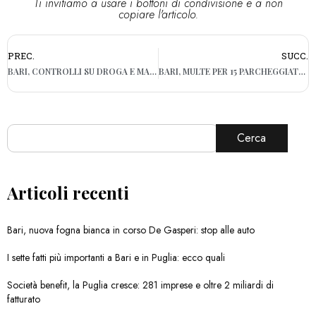
Ti invitiamo a usare i bottoni di condivisione e a non
copiare l'articolo.
PREC.
SUCC.
BARI, CONTROLLI SU DROGA E MARCHI CONTRAFFATTI AL CONCERTO DI VASCO: SEGNALATE 233 PERSONE
BARI, MULTE PER 15 PARCHEGGIATORI E 28 SEQUESTRI TRA I VENDITORI ABUSIVI: I NUMERI DELLE NOTTI DI VASCO AL SAN NICOLA
Cerca
Articoli recenti
Bari, nuova fogna bianca in corso De Gasperi: stop alle auto
I sette fatti più importanti a Bari e in Puglia: ecco quali
Società benefit, la Puglia cresce: 281 imprese e oltre 2 miliardi di
fatturato