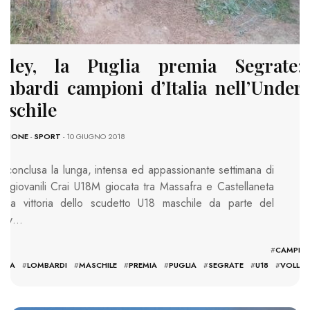
olley, la Puglia premia Segrate:
ombardi campioni d’Italia nell’Under 
aschile
AZIONE
-
SPORT
- 10 GIUGNO 2018
è conclusa la lunga, intensa ed appassionante settimana di
ali giovanili Crai U18M giocata tra Massafra e Castellaneta
 la vittoria dello scudetto U18 maschile da parte del
lley…
TAGS: #
CAMPIO
ALIA
#
LOMBARDI
#
MASCHILE
#
PREMIA
#
PUGLIA
#
SEGRATE
#
U18
#
VOLLEY