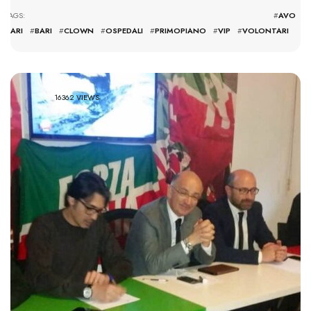
TAGS: #
AVO
BARI
#
BARI
#
CLOWN
#
OSPEDALI
#
PRIMOPIANO
#
VIP
#
VOLONTARI
16362 VIEWS