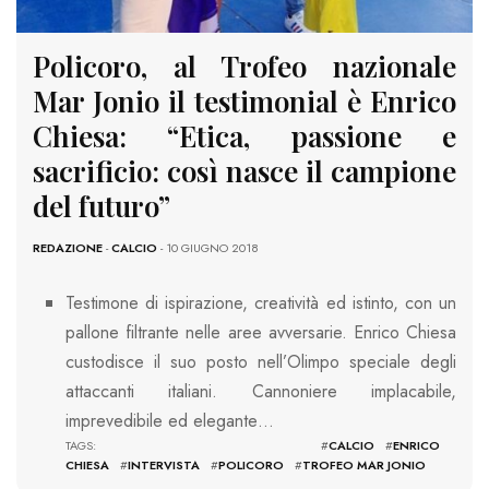
Policoro, al Trofeo nazionale
Mar Jonio il testimonial è Enrico
Chiesa: “Etica, passione e
sacrificio: così nasce il campione
del futuro”
REDAZIONE
-
CALCIO
- 10 GIUGNO 2018
Testimone di ispirazione, creatività ed istinto, con un
pallone filtrante nelle aree avversarie. Enrico Chiesa
custodisce il suo posto nell’Olimpo speciale degli
attaccanti italiani. Cannoniere implacabile,
imprevedibile ed elegante…
TAGS: #
CALCIO
#
ENRICO
CHIESA
#
INTERVISTA
#
POLICORO
#
TROFEO MAR JONIO