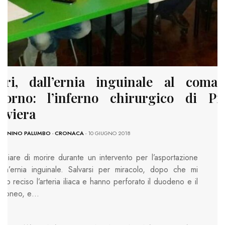
ari, dall’ernia inguinale al coma
itorno: l’inferno chirurgico di Pi
eviera
TONINO PALUMBO
-
CRONACA
- 10 GIUGNO 2018
schiare di morire durante un intervento per l’asportazione
 un’ernia inguinale. Salvarsi per miracolo, dopo che mi
no reciso l’arteria iliaca e hanno perforato il duodeno e il
ritoneo, e…
S: