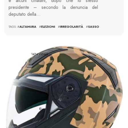
e alcuni cittadini, dopo che lo stesso
presidente – secondo la denuncia del
deputato della…
TAGS: #
ALTAMURA
#
ELEZIONI
#
IRREGOLARITÀ
#
SASSO
1474 VIEWS