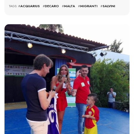
TAGS: #
ACQUARIUS
#
DECARO
#
MALTA
#
MIGRANTI
#
SALVINI
1679 VIEWS