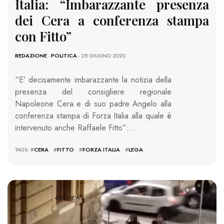
Italia: “Imbarazzante presenza
dei Cera a conferenza stampa
con Fitto”
REDAZIONE
-
POLITICA
- 28 GIUGNO 2020
“E’ decisamente imbarazzante la notizia della
presenza del consigliere regionale
Napoleone Cera e di suo padre Angelo alla
conferenza stampa di Forza Italia alla quale è
intervenuto anche Raffaele Fitto”:…
TAGS: #
CERA
#
FITTO
#
FORZA ITALIA
#
LEGA
4163 VIEWS