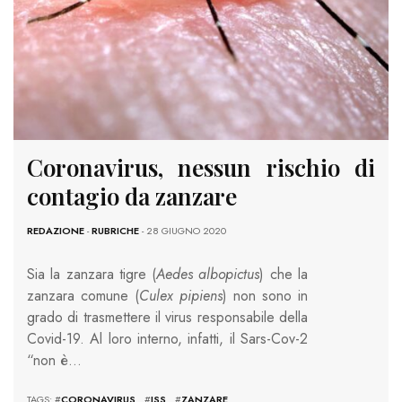
Coronavirus, nessun rischio di
contagio da zanzare
REDAZIONE
-
RUBRICHE
- 28 GIUGNO 2020
Sia la zanzara tigre (
Aedes albopictus
) che la
zanzara comune (
Culex pipiens
) non sono in
grado di trasmettere il virus responsabile della
Covid-19. Al loro interno, infatti, il Sars-Cov-2
“non è…
TAGS: #
CORONAVIRUS
#
ISS
#
ZANZARE