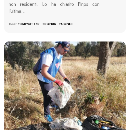
non residenti. Lo ha chiarito l’Inps con
l’ultima…
TAGS: #
BABYSITTER
#
BONUS
#
NONNI
1731 VIEWS