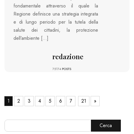
fondamentale attraverso il quale la
Regione definisce una strategia integrata
e di lungo periodo per la tutela della
salute dei cittadini, la protezione
dell’ambiente […]
redazione
75174
POSTS
1
2
3
4
5
6
7
21
»
Cerca