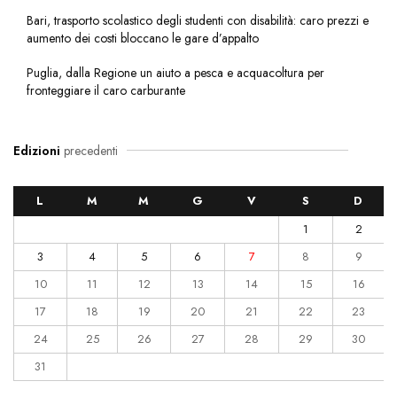
Bari, trasporto scolastico degli studenti con disabilità: caro prezzi e
aumento dei costi bloccano le gare d’appalto
Puglia, dalla Regione un aiuto a pesca e acquacoltura per
fronteggiare il caro carburante
Edizioni
precedenti
L
M
M
G
V
S
D
1
2
3
4
5
6
7
8
9
10
11
12
13
14
15
16
17
18
19
20
21
22
23
24
25
26
27
28
29
30
31