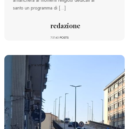
affiancherà ai momenti religiosi dedicati al
santo un programma di […]
redazione
75140
POSTS
914 VIEWS