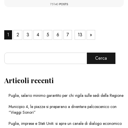
75140
POSTS
1
2
3
4
5
6
7
13
»
Cerca
Articoli recenti
Puglia, salario minimo garantito per chi vigila sulle sedi della Regione
Municipio 4, le piazze si preparano a diventare palcoscenico con
“Viaggi Sonori”
Puglia, imprese e Stati Uniti: si apre un canale di dialogo economico