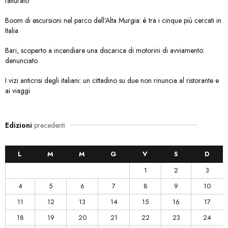
fatturato
Boom di escursioni nel parco dell’Alta Murgia: è tra i cinque più cercati in
Italia
Bari, scoperto a incendiare una discarica di motorini di avviamento:
denunciato
I vizi anticrisi degli italiani: un cittadino su due non rinuncia al ristorante e
ai viaggi
Edizioni
precedenti
L
M
M
G
V
S
D
1
2
3
4
5
6
7
8
9
10
11
12
13
14
15
16
17
18
19
20
21
22
23
24