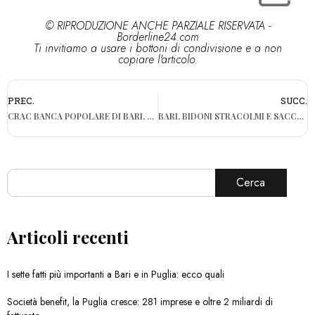
© RIPRODUZIONE ANCHE PARZIALE RISERVATA -
Borderline24.com
Ti invitiamo a usare i bottoni di condivisione e a non
copiare l'articolo.
PREC.
SUCC.
CRAC BANCA POPOLARE DI BARI, NON C’È ANCORA LA SEDE: RINVIATO IL PROCESSO
BARI, BIDONI STRACOLMI E SACCHETTI IN STRADA: SEGNALAZIONI DA LIBERTÀ A SAN GIROLAMO
Cerca
Articoli recenti
I sette fatti più importanti a Bari e in Puglia: ecco quali
Società benefit, la Puglia cresce: 281 imprese e oltre 2 miliardi di