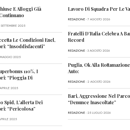
Chiuse E Alloggi Già
Lavoro Di Squadra Per Le Va
 Continuano
REDAZIONE
- 7 AGOSTO 2026
6 SETTEMBRE 2025
Fratelli D’Italia Celebra A Bar
ccetta Le Condizioni Enel,
Record
i: “Insoddisfacenti”
REDAZIONE
- 3 AGOSTO 2026
1 MAGGIO 2025
Puglia, Ok Alla Rottamazione
uperbonus 110%, I
Auto:
i: “Pioggia Di
REDAZIONE
- 2 AGOSTO 2026
 APRILE 2025
Bari, Aggressione Nel Parco
o Spid, L’allerta Dei
“Denunce Inascoltate”
ri: “Pericolosa”
REDAZIONE
- 25 LUGLIO 2026
APRILE 2025