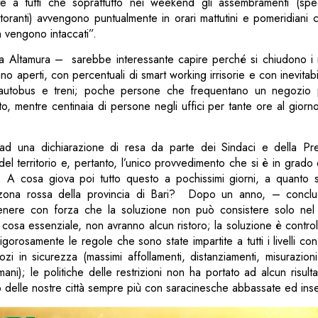
e a tutti che soprattutto nei weekend gli assembramenti (spec
storanti) avvengono puntualmente in orari mattutini e pomeridiani c
 vengono intaccati”.
a Altamura – sarebbe interessante capire perché si chiudono i n
stano aperti, con percentuali di smart working irrisorie e con inevit
di autobus e treni; poche persone che frequentano un negozio
, mentre centinaia di persone negli uffici per tante ore al giorn
 ad una dichiarazione di resa da parte dei Sindaci e della Pref
lo del territorio e, pertanto, l’unico provvedimento che si è in grado
. A cosa giova poi tutto questo a pochissimi giorni, a quanto 
 zona rossa della provincia di Bari? Dopo un anno, – concl
tenere con forza che la soluzione non può consistere solo nel
e, cosa essenziale, non avranno alcun ristoro; la soluzione è controll
igorosamente le regole che sono state impartite a tutti i livelli con
ozi in sicurezza (massimi affollamenti, distanziamenti, misurazio
ani); le politiche delle restrizioni non ha portato ad alcun risulta
o delle nostre città sempre più con saracinesche abbassate ed in