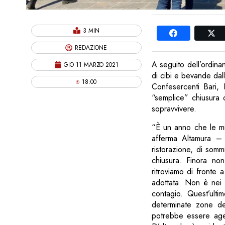
3 MIN
REDAZIONE
A seguito dell’ordina
GIO 11 MARZO 2021
di cibi e bevande dall
18:00
Confesercenti Bari, 
“semplice” chiusura d
sopravvivere.
“È un anno che le mi
afferma Altamura – p
ristorazione, di somm
chiusura. Finora non
ritroviamo di fronte
adottata. Non è nei n
contagio. Quest’ult
determinate zone de
potrebbe essere agev