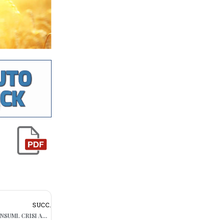
SUCC.
COVID, CALO DEL 12,2 PER CENTO DEI CONSUMI. CRISI ANCHE PER GLI ALBERGHI