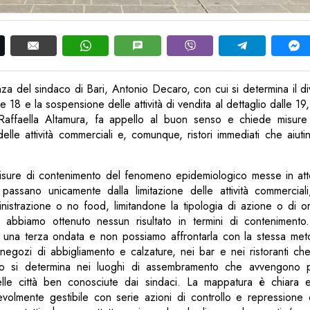
nza del sindaco di Bari, Antonio Decaro, con cui si determina il di
e 18 e la sospensione delle attività di vendita al dettaglio dalle 19,
Raffaella Altamura, fa appello al buon senso e chiede misure d
elle attività commerciali e, comunque, ristori immediati che aiut
sure di contenimento del fenomeno epidemiologico messe in att
assano unicamente dalla limitazione delle attività commercial
inistrazione o no food, limitandone la tipologia di azione o di o
 abbiamo ottenuto nessun risultato in termini di contenimento
 a una terza ondata e non possiamo affrontarla con la stessa meto
egozi di abbigliamento e calzature, nei bar e nei ristoranti che
imo si determina nei luoghi di assembramento che avvengono p
lle città ben conosciute dai sindaci. La mappatura è chiara 
olmente gestibile con serie azioni di controllo e repressione de