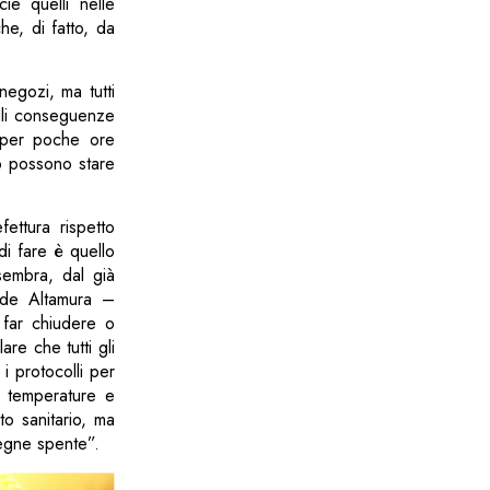
ie quelli nelle
he, di fatto, da
egozi, ma tutti
abili conseguenze
 per poche ore
o possono stare
ettura rispetto
 di fare è quello
sembra, dal già
ude Altamura –
 far chiudere o
are che tutti gli
 i protocolli per
ni temperature e
to sanitario, ma
segne spente”.