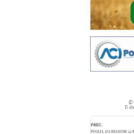
© 
Ti in
PREC.