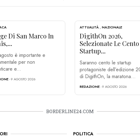
ACA
ATTUALITÀ
,
NAZIONALE
age Di San Marco In
DigithOn 2026,
s,...
Selezionate Le Cento
Startup...
 agosto è importante e
mentale per non
Saranno cento le startup
ticare e...
protagoniste dell’edizione 
di DigithOn, la maratona...
IONE
- 9 AGOSTO 2026
REDAZIONE
- 9 AGOSTO 2026
BORDERLINE24.COM
ORI
POLITICA