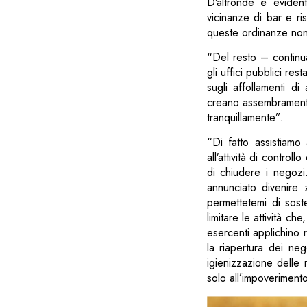
D’altronde è evident
vicinanze di bar e ri
queste ordinanze non
“Del resto – continu
gli uffici pubblici re
sugli affollamenti 
creano assembramento
tranquillamente”.
“Di fatto assistiamo
all’attività di control
di chiudere i negozi
annunciato divenire
permettetemi di sos
limitare le attività ch
esercenti applichino r
la riapertura dei neg
igienizzazione delle m
solo all’impoveriment