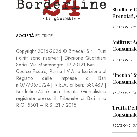
Strutture 
Prenotati,
REDAZIONE
- 2
SOCIETÀ
EDITRICE
Antitrust A
Consumator
Copyright 2016-2026 © Bitrecall S.r.l. Tutti
i diritti sono riservati | Divisione Quotidiani
REDAZIONE
- 1
Sede: Via Montenegro, 19 70121 Bari
Codice Fiscale, Partita I.V.A. e Iscrizione al
“Incubo” S
Registro delle Imprese di Bari
Consumator
n.07770570724 | R.E.A. di Bari: 580439 |
Borderline24 è una Testata Giornalistica
REDAZIONE
- 13
registrata presso il Tribunale di Bari n.ro
R.G. 5301 – R.S. 21 / 2015
Truffa Dell
Consumato
REDAZIONE
- 5 