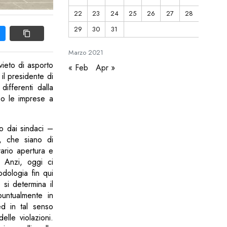
22
23
24
25
26
27
28
29
30
31
Marzo
2021
vieto di asporto
« Feb
Apr »
 il presidente di
ifferenti dalla
ino le imprese a
o dai sindaci –
i, che siano di
rario apertura e
. Anzi, oggi ci
dologia fin qui
 si determina il
untualmente in
ed in tal senso
lle violazioni.