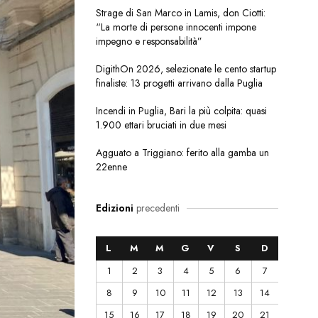
Strage di San Marco in Lamis, don Ciotti:
“La morte di persone innocenti impone
impegno e responsabilità”
DigithOn 2026, selezionate le cento startup
finaliste: 13 progetti arrivano dalla Puglia
Incendi in Puglia, Bari la più colpita: quasi
1.900 ettari bruciati in due mesi
Agguato a Triggiano: ferito alla gamba un
22enne
Edizioni
precedenti
L
M
M
G
V
S
D
1
2
3
4
5
6
7
8
9
10
11
12
13
14
15
16
17
18
19
20
21