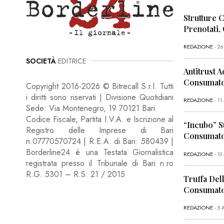
Strutture 
Prenotati,
REDAZIONE
- 2
SOCIETÀ
EDITRICE
Antitrust A
Consumator
Copyright 2016-2026 © Bitrecall S.r.l. Tutti
i diritti sono riservati | Divisione Quotidiani
REDAZIONE
- 1
Sede: Via Montenegro, 19 70121 Bari
Codice Fiscale, Partita I.V.A. e Iscrizione al
“Incubo” S
Registro delle Imprese di Bari
Consumator
n.07770570724 | R.E.A. di Bari: 580439 |
Borderline24 è una Testata Giornalistica
REDAZIONE
- 13
registrata presso il Tribunale di Bari n.ro
R.G. 5301 – R.S. 21 / 2015
Truffa Dell
Consumato
REDAZIONE
- 5 