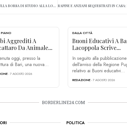
BARI, POLICLINICO ANNULLA BORSA DI STUDIO ALLA LORUSSO: AVVOCATO “IMPUGNEREMO L’ATTO”
 PIANO
DALLA CITTÀ
bi Aggrediti A
Buoni Educativi A Ba
attaro Da Animale...
Lacoppola Scrive...
tenuta oggi, presso la
In seguito alla pubblicazione
ttura di Bari, una nuova...
dell’avviso della Regione Pug
relativo ai Buoni educativi...
IONE
- 7 AGOSTO 2026
REDAZIONE
- 7 AGOSTO 2026
BORDERLINE24.COM
ORI
POLITICA