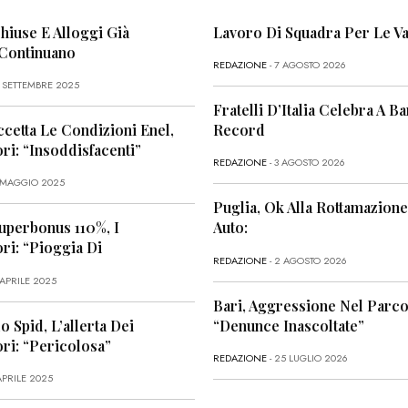
Chiuse E Alloggi Già
Lavoro Di Squadra Per Le Va
 Continuano
REDAZIONE
- 7 AGOSTO 2026
6 SETTEMBRE 2025
Fratelli D’Italia Celebra A Bar
ccetta Le Condizioni Enel,
Record
i: “Insoddisfacenti”
REDAZIONE
- 3 AGOSTO 2026
1 MAGGIO 2025
Puglia, Ok Alla Rottamazione
uperbonus 110%, I
Auto:
i: “Pioggia Di
REDAZIONE
- 2 AGOSTO 2026
 APRILE 2025
Bari, Aggressione Nel Parco
o Spid, L’allerta Dei
“Denunce Inascoltate”
ri: “Pericolosa”
REDAZIONE
- 25 LUGLIO 2026
APRILE 2025