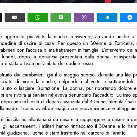
e aggredito più volte la madre convivente, arrivando anche a 
mpedirle di uscire di casa. Per questo un 30enne di Torricella, n
abinieri con l’accusa di maltrattamenti in famiglia. L’intervento dei mi
i lunedì, dopo la denuncia presentata dalla donna, esasperata
 è stata attivata nell’ambito del codice rosso.
ruito dai carabinieri, già il 5 maggio scorso, durante una lite pe
ciato di morte la madre, colpendola al volto e sottraendole i
 aiuto o lasciare l’abitazione. La donna, pur riportando dolore e
si era rivolta ai sanitari né aveva denunciato l’accaduto. L’ultimo 
 dopo una richiesta di denaro avanzata dal 30enne, ritenuta finalizz
della madre, l’uomo avrebbe reagito con nuove minacce e atteggiame
è riuscita ad allontanarsi da casa e a raggiungere la caserma dei
gli accertamenti, i militari hanno rintracciato il 30enne e lo han
ità giudiziaria, l’uomo è stato trasferito nel carcere di Taranto.