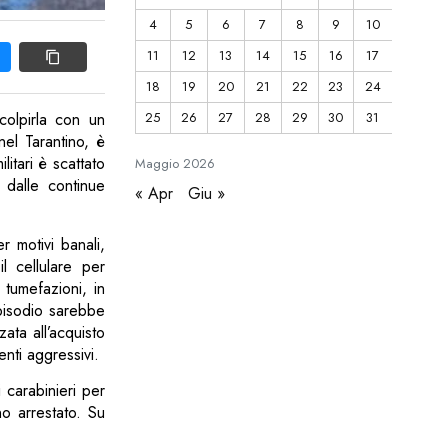
4
5
6
7
8
9
10
11
12
13
14
15
16
17
18
19
20
21
22
23
24
25
26
27
28
29
30
31
colpirla con un
el Tarantino, è
litari è scattato
Maggio
2026
 dalle continue
« Apr
Giu »
r motivi banali,
l cellulare per
 tumefazioni, in
episodio sarebbe
ata all’acquisto
nti aggressivi.
 carabinieri per
no arrestato. Su