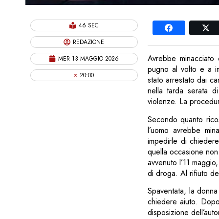
46 SEC
REDAZIONE
Avrebbe minacciato 
MER 13 MAGGIO 2026
pugno al volto e a i
20:00
stato arrestato dai car
nella tarda serata d
violenze. La procedura
Secondo quanto ricost
l’uomo avrebbe minac
impedirle di chiedere
quella occasione non 
avvenuto l’11 maggio,
di droga. Al rifiuto 
Spaventata, la donna 
chiedere aiuto. Dopo 
disposizione dell’autor