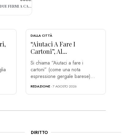
RAPINE E ANZIANI SEQUESTRATI IN CASA: DUE FERMI A CANOSA
DALLA CITTÀ
ri,
“Aiutaci A Fare I
Cartoni”, Al...
Si chiama “Aiutaci a fare i
lia
cartoni” (come una nota
espressione gergale barese)...
REDAZIONE
- 7 AGOSTO 2026
DIRITTO