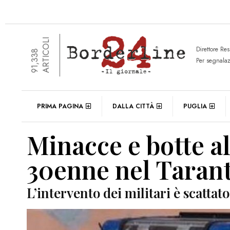
ARTICOLI
Direttore Re
91,338
Per segnala
PRIMA PAGINA
DALLA CITTÀ
PUGLIA
Minacce e botte a
30enne nel Taran
L’intervento dei militari è scatta