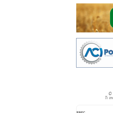
© 
Ti in
PREC.