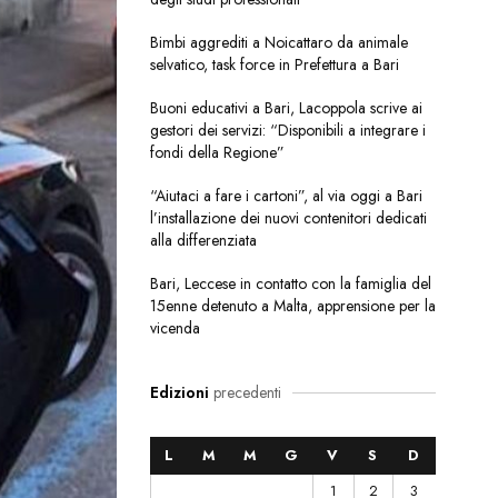
Bimbi aggrediti a Noicattaro da animale
selvatico, task force in Prefettura a Bari
Buoni educativi a Bari, Lacoppola scrive ai
gestori dei servizi: “Disponibili a integrare i
fondi della Regione”
“Aiutaci a fare i cartoni”, al via oggi a Bari
l’installazione dei nuovi contenitori dedicati
alla differenziata
Bari, Leccese in contatto con la famiglia del
15enne detenuto a Malta, apprensione per la
vicenda
Edizioni
precedenti
L
M
M
G
V
S
D
1
2
3