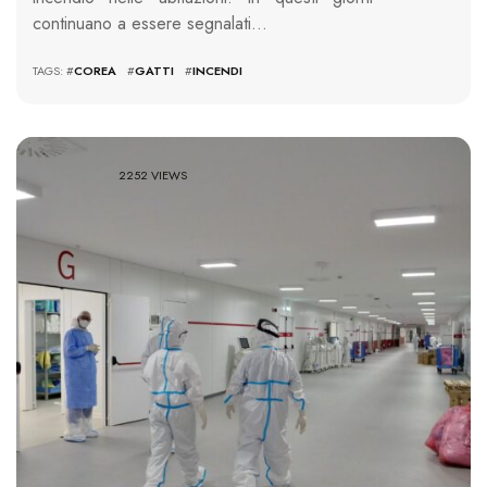
continuano a essere segnalati…
TAGS: #
COREA
#
GATTI
#
INCENDI
2252 VIEWS