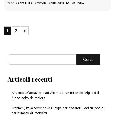
TAGS: #
APERTURA
#
COVID
#
PRIMOPIANO
#
PUGLIA
1
2
»
Cerca
Articoli recenti
A fuoco un’abitazione ad Altamura, un ustionato. Vigile del
fuoco colto da malore
Trapianti, Italia seconda in Europa per donatori. Bari sul podio
per numero di interventi