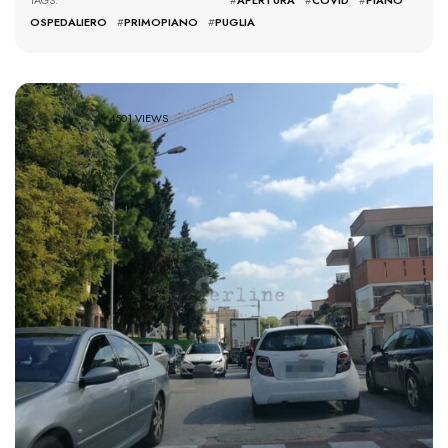
TAGS: #
APERTURA
#
COVID
#
PIANO
OSPEDALIERO
#
PRIMOPIANO
#
PUGLIA
4501 VIEWS