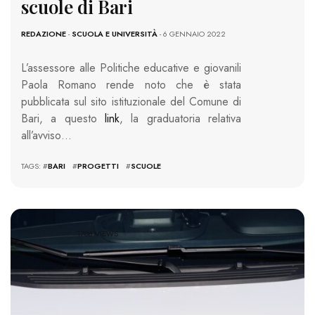
scuole di Bari
REDAZIONE
-
SCUOLA E UNIVERSITÀ
- 6 GENNAIO 2022
L’assessore alle Politiche educative e giovanili
Paola Romano rende noto che è stata
pubblicata sul sito istituzionale del Comune di
Bari, a questo
link
, la graduatoria relativa
all’avviso…
TAGS: #
BARI
#
PROGETTI
#
SCUOLE
1706 VIEWS