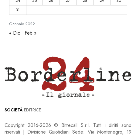
24
25
26
27
28
29
30
31
Gennaio
2022
« Dic
Feb »
SOCIETÀ
EDITRICE
Copyright 2016-2026 © Bitrecall S.r.l. Tutti i diritti sono
riservati | Divisione Quotidiani Sede: Via Montenegro, 19