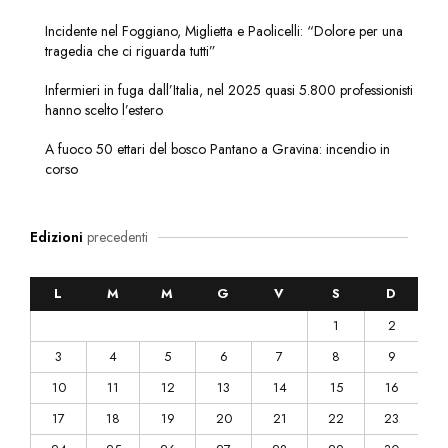
Incidente nel Foggiano, Miglietta e Paolicelli: “Dolore per una
tragedia che ci riguarda tutti”
Infermieri in fuga dall’Italia, nel 2025 quasi 5.800 professionisti
hanno scelto l’estero
A fuoco 50 ettari del bosco Pantano a Gravina: incendio in
corso
Edizioni
precedenti
L
M
M
G
V
S
D
1
2
3
4
5
6
7
8
9
10
11
12
13
14
15
16
17
18
19
20
21
22
23