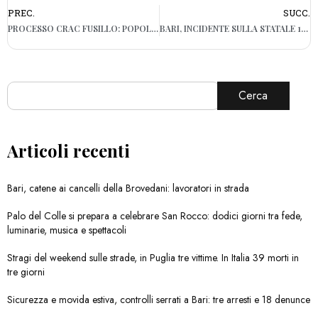
PREC.
SUCC.
PROCESSO CRAC FUSILLO: POPOLARE DI BARI SARÀ PARTE CIVILE
BARI, INCIDENTE SULLA STATALE 16 DIREZIONE NORD: RALLENTAMENTI ALL’ALTEZZA DI PALESE
Cerca
Articoli recenti
Bari, catene ai cancelli della Brovedani: lavoratori in strada
Palo del Colle si prepara a celebrare San Rocco: dodici giorni tra fede,
luminarie, musica e spettacoli
Stragi del weekend sulle strade, in Puglia tre vittime. In Italia 39 morti in
tre giorni
Sicurezza e movida estiva, controlli serrati a Bari: tre arresti e 18 denunce