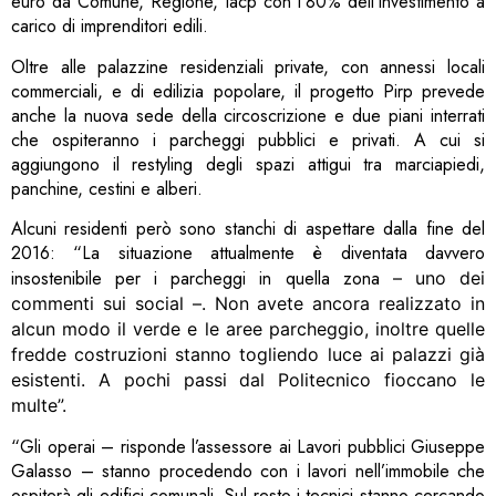
euro da Comune, Regione, Iacp con l’80% dell’investimento a
carico di imprenditori edili.
Oltre alle palazzine residenziali private, con annessi locali
commerciali, e di edilizia popolare, il progetto Pirp prevede
anche la nuova sede della circoscrizione e due piani interrati
che ospiteranno i parcheggi pubblici e privati. A cui si
aggiungono il restyling degli spazi attigui tra marciapiedi,
panchine, cestini e alberi.
Alcuni residenti però sono stanchi di aspettare dalla fine del
2016: “La situazione attualmente è diventata davvero
insostenibile per i parcheggi in quella zona
– uno dei
commenti sui social –
. Non avete ancora realizzato in
alcun modo il verde e le aree parcheggio, inoltre quelle
fredde costruzioni stanno togliendo luce ai palazzi già
esistenti. A pochi passi dal Politecnico fioccano le
multe”.
“Gli operai – risponde l’assessore ai Lavori pubblici Giuseppe
Galasso – stanno procedendo con i lavori nell’immobile che
ospiterà gli edifici comunali. Sul resto i tecnici stanno cercando