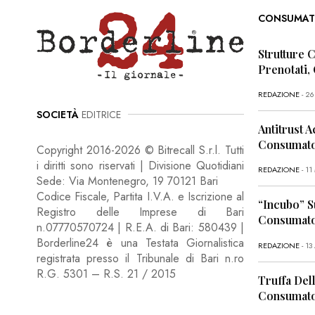
CONSUMAT
Strutture 
Prenotati,
REDAZIONE
- 2
SOCIETÀ
EDITRICE
Antitrust A
Consumator
Copyright 2016-2026 © Bitrecall S.r.l. Tutti
i diritti sono riservati | Divisione Quotidiani
REDAZIONE
- 1
Sede: Via Montenegro, 19 70121 Bari
Codice Fiscale, Partita I.V.A. e Iscrizione al
“Incubo” S
Registro delle Imprese di Bari
Consumator
n.07770570724 | R.E.A. di Bari: 580439 |
Borderline24 è una Testata Giornalistica
REDAZIONE
- 13
registrata presso il Tribunale di Bari n.ro
R.G. 5301 – R.S. 21 / 2015
Truffa Dell
Consumato