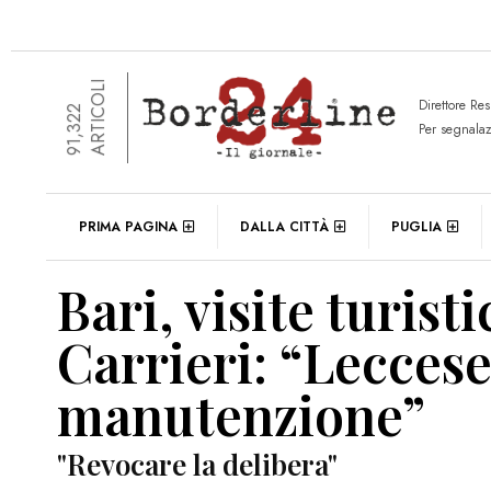
ARTICOLI
Direttore Re
91,322
Per segnala
PRIMA PAGINA
DALLA CITTÀ
PUGLIA
Bari, visite turist
Carrieri: “Leccese
manutenzione”
"Revocare la delibera"