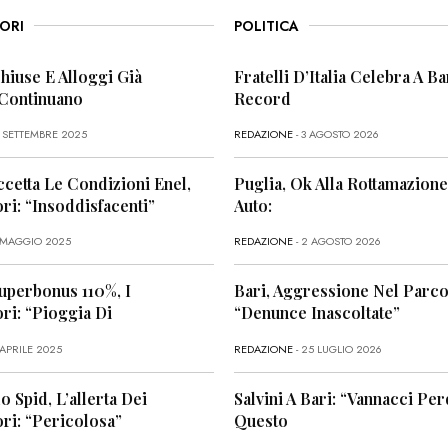
ORI
POLITICA
Chiuse E Alloggi Già
Fratelli D’Italia Celebra A Bar
 Continuano
Record
6 SETTEMBRE 2025
REDAZIONE
- 3 AGOSTO 2026
ccetta Le Condizioni Enel,
Puglia, Ok Alla Rottamazione
i: “Insoddisfacenti”
Auto:
1 MAGGIO 2025
REDAZIONE
- 2 AGOSTO 2026
uperbonus 110%, I
Bari, Aggressione Nel Parco
i: “Pioggia Di
“Denunce Inascoltate”
 APRILE 2025
REDAZIONE
- 25 LUGLIO 2026
o Spid, L’allerta Dei
Salvini A Bari: “Vannacci Per
ri: “Pericolosa”
Questo