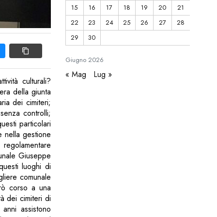
15
16
17
18
19
20
21
22
23
24
25
26
27
28
29
30
Giugno
2026
« Mag
Lug »
tività culturali?
ra della giunta
ia dei cimiteri;
senza controlli;
esti particolari
e nella gestione
r regolamentare
omunale Giuseppe
questi luoghi di
gliere comunale
rò corso a una
 dei cimiteri di
a anni assistono