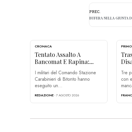
PREC.
CRONACA
PRIMO
Tentato Assalto A
Tras
Bancomat E Rapina:...
Disa
I militari del Comando Stazione
Tre p
Carabinieri di Bitonto hanno
con e
eseguito un...
manca
REDAZIONE
- 7 AGOSTO 2026
FRANC