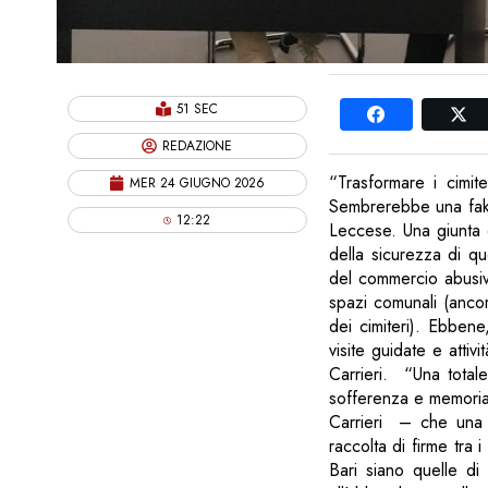
51 SEC
REDAZIONE
“Trasformare i cimiter
MER 24 GIUGNO 2026
Sembrerebbe una fake
12:22
Leccese. Una giunta c
della sicurezza di qu
del commercio abusivo
spazi comunali (ancora
dei cimiteri). Ebben
visite guidate e attiv
Carrieri. “Una totale
sofferenza e memoria
Carrieri – che una 
raccolta di firme tra 
Bari siano quelle di 