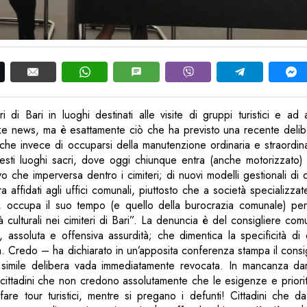
i di Bari in luoghi destinati alle visite di gruppi turistici e ad at
 news, ma è esattamente ciò che ha previsto una recente delibe
he invece di occuparsi della manutenzione ordinaria e straordinar
esti luoghi sacri, dove oggi chiunque entra (anche motorizzato) 
 che imperversa dentro i cimiteri; di nuovi modelli gestionali di qu
 affidati agli uffici comunali, piuttosto che a società specializzat
e, occupa il suo tempo (e quello della burocrazia comunale) pe
ità culturali nei cimiteri di Bari”. La denuncia è del consigliere c
, assoluta e offensiva assurdità; che dimentica la specificità di 
. Credo – ha dichiarato in un’apposita conferenza stampa il consi
simile delibera vada immediatamente revocata. In mancanza da
i cittadini che non credono assolutamente che le esigenze e priorità
fare tour turistici, mentre si pregano i defunti! Cittadini che d