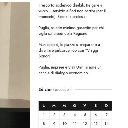
Trasporto scolastico disabili, tre gare a
vuoto: il servizio a Bari non partirà (per il
momento). Scatta la protesta
Puglia, salario minimo garantito per chi
vigila sulle sedi della Regione
Municipio 4, le piazze si preparano a
diventare palcoscenico con “Viaggi
Sonori”
Puglia, imprese e Stati Uniti: si apre un
canale di dialogo economico
Edizioni
precedenti
L
M
M
G
V
S
D
1
2
3
4
5
6
7
8
9
10
11
12
13
14