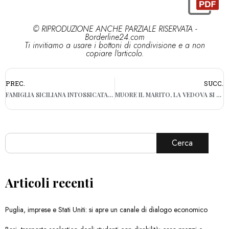
© RIPRODUZIONE ANCHE PARZIALE RISERVATA -
Borderline24.com
Ti invitiamo a usare i bottoni di condivisione e a non
copiare l'articolo.
PREC.
SUCC.
FAMIGLIA SICILIANA INTOSSICATA IN VACANZA A SHARM: MUORE IL FIGLIO DI 6 ANNI. GRAVE IL PADRE
MUORE IL MARITO, LA VEDOVA SI RIVOLGE AL TRIBUNALE PER ACCEDERE AD ACCOUNT E PROFILI SOCIAL
Cerca
Articoli recenti
Puglia, imprese e Stati Uniti: si apre un canale di dialogo economico