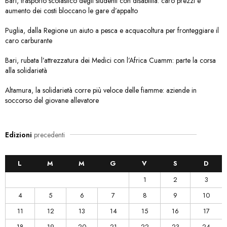
Bari, trasporto scolastico degli studenti con disabilità: caro prezzi e
aumento dei costi bloccano le gare d’appalto
Puglia, dalla Regione un aiuto a pesca e acquacoltura per fronteggiare il
caro carburante
Bari, rubata l’attrezzatura dei Medici con l’Africa Cuamm: parte la corsa
alla solidarietà
Altamura, la solidarietà corre più veloce delle fiamme: aziende in
soccorso del giovane allevatore
Edizioni
precedenti
L
M
M
G
V
S
D
1
2
3
4
5
6
7
8
9
10
11
12
13
14
15
16
17
18
19
20
21
22
23
24