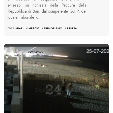
emesso, su richiesta della Procura della
Repubblica di Bari, dal competente G.I.P. del
locale Tribunale -…
TAGS: #
BARI
#
IMPRESE
#
PRIMOPIANO
#
TRUFFA
4507 VIEWS