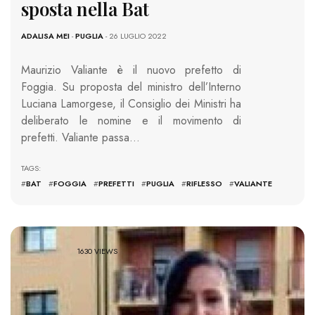
sposta nella Bat
ADALISA MEI
-
PUGLIA
- 26 LUGLIO 2022
Maurizio Valiante è il nuovo prefetto di
Foggia. Su proposta del ministro dell’Interno
Luciana Lamorgese, il Consiglio dei Ministri ha
deliberato le nomine e il movimento di
prefetti. Valiante passa…
TAGS:
#
BAT
#
FOGGIA
#
PREFETTI
#
PUGLIA
#
RIFLESSO
#
VALIANTE
1630 VIEWS