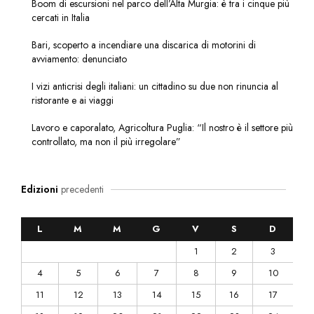
Boom di escursioni nel parco dell’Alta Murgia: è tra i cinque più
cercati in Italia
Bari, scoperto a incendiare una discarica di motorini di
avviamento: denunciato
I vizi anticrisi degli italiani: un cittadino su due non rinuncia al
ristorante e ai viaggi
Lavoro e caporalato, Agricoltura Puglia: “Il nostro è il settore più
controllato, ma non il più irregolare”
Edizioni
precedenti
L
M
M
G
V
S
D
1
2
3
4
5
6
7
8
9
10
11
12
13
14
15
16
17