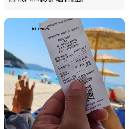
TAGS: #
BARI
#
PRIMOPIANO
#
SANGIROLAMO
15115 VIEWS