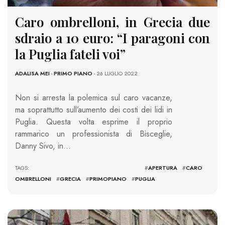
Caro ombrelloni, in Grecia due
sdraio a 10 euro: “I paragoni con
la Puglia fateli voi”
ADALISA MEI
-
PRIMO PIANO
- 26 LUGLIO 2022
Non si arresta la polemica sul caro vacanze,
ma soprattutto sull’aumento dei costi dei lidi in
Puglia. Questa volta esprime il proprio
rammarico un professionista di Bisceglie,
Danny Sivo, in…
TAGS: #
APERTURA
#
CARO
OMBRELLONI
#
GRECIA
#
PRIMOPIANO
#
PUGLIA