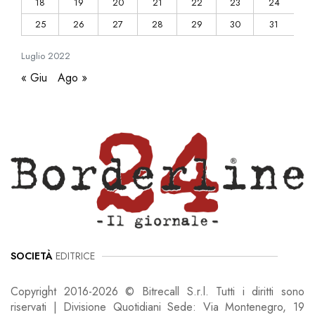
18
19
20
21
22
23
24
25
26
27
28
29
30
31
Luglio
2022
« Giu
Ago »
SOCIETÀ
EDITRICE
Copyright 2016-2026 © Bitrecall S.r.l. Tutti i diritti sono
riservati | Divisione Quotidiani Sede: Via Montenegro, 19