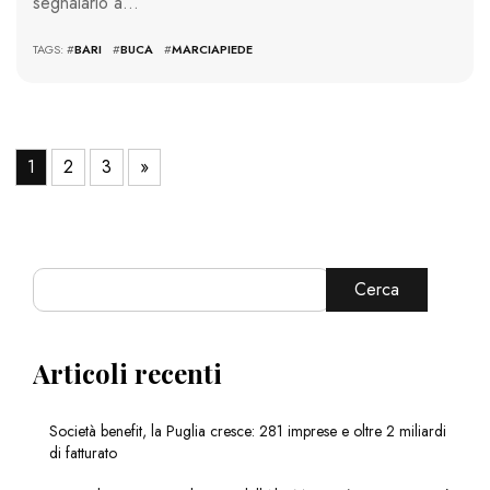
segnalarlo a…
TAGS: #
BARI
#
BUCA
#
MARCIAPIEDE
1
2
3
»
Cerca
Articoli recenti
Società benefit, la Puglia cresce: 281 imprese e oltre 2 miliardi
di fatturato