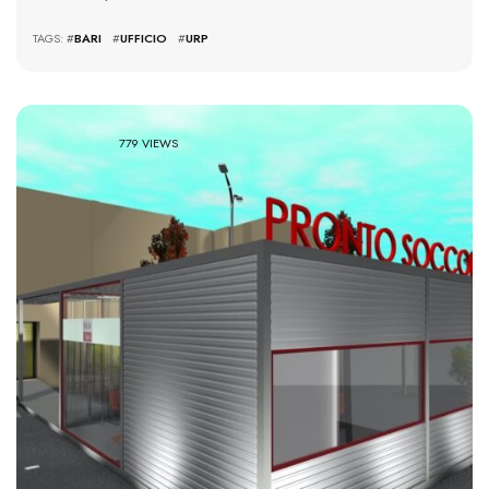
TAGS: #
BARI
#
UFFICIO
#
URP
779 VIEWS