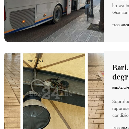
ha avuto
Giancarl
TAGS: #
BO
466 VIEWS
Bari,
degr
REDAZION
Sopral
rapprese
condizio
TAGS: #
BAR