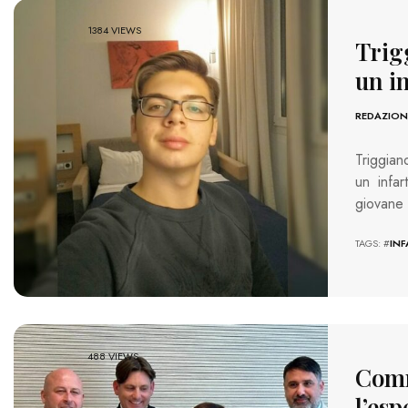
1384 VIEWS
Trig
un in
REDAZION
Triggian
un infar
giovane 
TAGS: #
IN
488 VIEWS
Comm
l’es