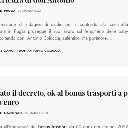
E
-
PUGLIA
- 27 MARZO 2023
ssione di indagine di studio per il contrasto alla criminalità
zata in Puglia prosegue il suo lavoro sul fenomeno delle baby
oltando don Antonio Coluccia, salentino, ma portatore…
BY GANG
#
DON ANTONIO COLUCCIA
to il decreto, ok al bonus trasporti a p
0 euro
E
-
NAZIONALE
- 27 MARZO 2023
a all’operatività del
bonus trasporti
da 60 euro per chi nel 2022