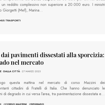
 un reddito complessivo non superiore a 20.000 euro. I ministri
o Giorgetti (Mef), Marina…
NUS TRASPORTI
 dai pavimenti dissestati alla sporcizia:
ado nel mercato
E
-
DALLA CITTÀ
- 27 MARZO 2023
luogo questa mattina nel mercato di corso Mazzini dei
ntanti cittadini di Fratelli di Italia. Che hanno denunciato le
ni di degrado in cui versa l’area, tra pavimentazione dissestata e…
I
#
CORSO MAZZINI
#
DEGRADO