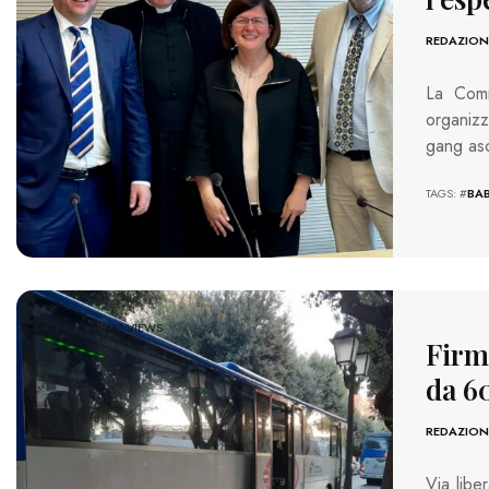
REDAZION
La Commi
organiz
gang asc
TAGS: #
BA
461 VIEWS
Firma
da 6
REDAZION
Via liber