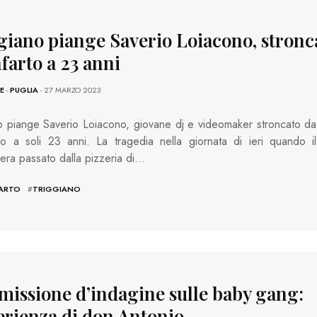
giano piange Saverio Loiacono, stronc
farto a 23 anni
E
-
PUGLIA
- 27 MARZO 2023
o piange Saverio Loiacono, giovane dj e videomaker stroncato da
to a soli 23 anni. La tragedia nella giornata di ieri quando il
era passato dalla pizzeria di…
FARTO
#
TRIGGIANO
issione d’indagine sulle baby gang:
perienza di don Antonio