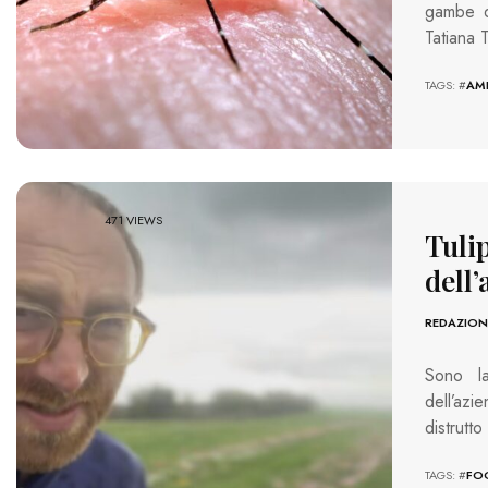
gambe d
Tatiana 
TAGS: #
AM
471 VIEWS
Tulip
dell’
REDAZION
Sono la
dell’azi
distrutto
TAGS: #
FO