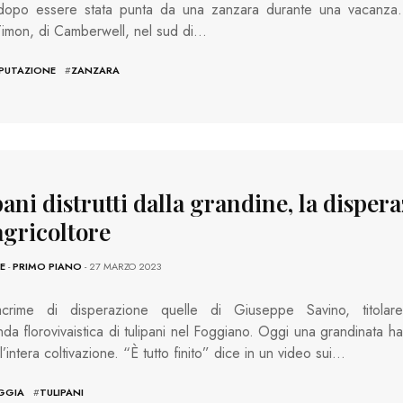
opo essere stata punta da una zanzara durante una vacanza.
Timon, di Camberwell, nel sud di…
PUTAZIONE
#
ZANZARA
ani distrutti dalla grandine, la disper
agricoltore
E
-
PRIMO PIANO
- 27 MARZO 2023
crime di disperazione quelle di Giuseppe Savino, titolare
enda florovivaistica di tulipani nel Foggiano. Oggi una grandinata ha
 l’intera coltivazione. “È tutto finito” dice in un video sui…
GGIA
#
TULIPANI