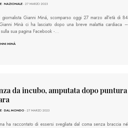
E
-
NAZIONALE
- 27 MARZO 2023
 giornalista Gianni Miná, scomparso oggi 27 marzo all’età di 84
Gianni Minà ci ha lasciato dopo una breve malattia cardiaca –
 sulla sua pagina Facebook -…
ANNI MINÀ
nza da incubo, amputata dopo puntura
ara
E
-
DAL MONDO
- 27 MARZO 2023
a ha raccontato di essersi svegliata dal coma senza braccia né