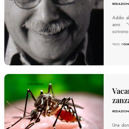
REDAZION
Addio al
anni. “
scrivono
TAGS: #
GI
920 VIEWS
Vaca
zanz
REDAZION
Una donn