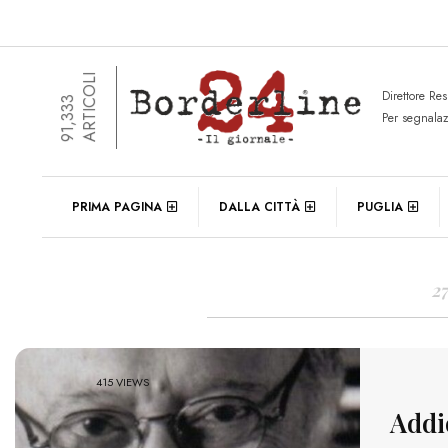
ARTICOLI
Direttore Re
91,333
Per segnala
DAIL
PRIMA PAGINA
DALLA CITTÀ
PUGLIA
2
415 VIEWS
Addi