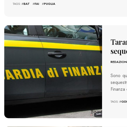
TAGS: #
BAT
#
FAI
#
PUGLIA
484 VIEWS
Tara
seque
REDAZION
Sono qua
sequestr
Finanza 
TAGS: #
GD