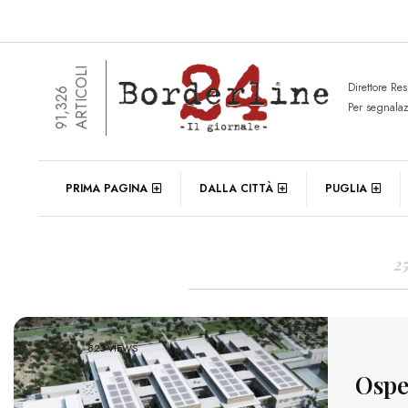
ARTICOLI
Direttore Re
91,326
Per segnala
DAIL
PRIMA PAGINA
DALLA CITTÀ
PUGLIA
2
823 VIEWS
Ospe