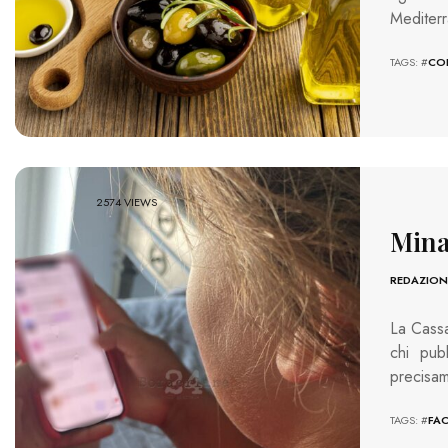
Mediterr
TAGS: #
COL
2574 VIEWS
Mina
REDAZION
La Cassa
chi pub
precisam
TAGS: #
FA