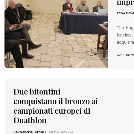
impr
REDAZION
“La Pugl
turistic
acquisit
TAGS: #
CO
Due bitontini
conquistano il bronzo ai
campionati europei di
Duathlon
REDAZIONE
-
SPORT
- 25 MARZO 2023