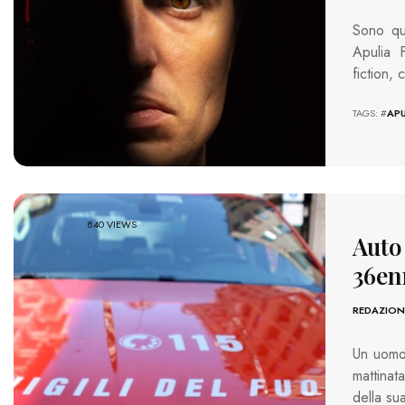
Sono qua
Apulia 
fiction,
TAGS: #
APU
840 VIEWS
Auto
36en
REDAZION
Un uomo 
mattinat
della su