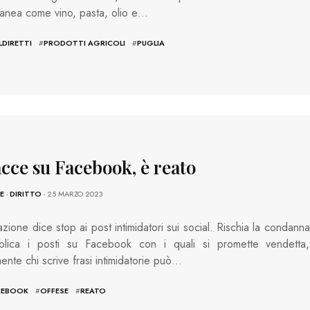
anea come vino, pasta, olio e…
DIRETTI
#
PRODOTTI AGRICOLI
#
PUGLIA
cce su Facebook, è reato
E
-
DIRITTO
- 25 MARZO 2023
zione dice stop ai post intimidatori sui social. Rischia la condanna
blica i posti su Facebook con i quali si promette vendetta,
ente chi scrive frasi intimidatorie può…
CEBOOK
#
OFFESE
#
REATO