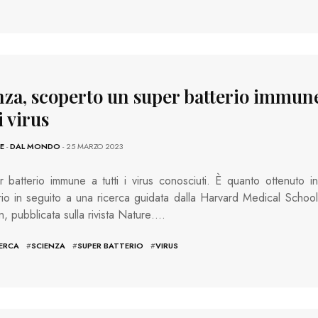
nza, scoperto un super batterio immun
 i virus
E
-
DAL MONDO
- 25 MARZO 2023
 batterio immune a tutti i virus conosciuti. È quanto ottenuto in
rio in seguito a una ricerca guidata dalla Harvard Medical School
n, pubblicata sulla rivista Nature….
CERCA
#
SCIENZA
#
SUPER BATTERIO
#
VIRUS