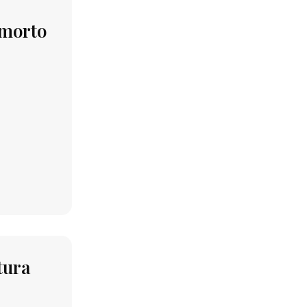
 morto
tura