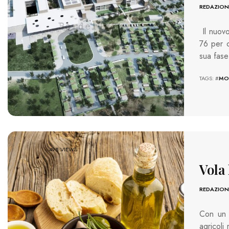
REDAZION
Il nuov
76 per c
sua fas
TAGS: #
MO
498 VIEWS
Vola
REDAZION
Con un 
agricoli