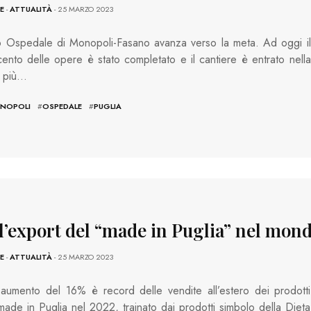
E
-
ATTUALITÀ
- 25 MARZO 2023
o Ospedale di Monopoli-Fasano avanza verso la meta. Ad oggi il
ento delle opere è stato completato e il cantiere è entrato nella
e più…
NOPOLI
#
OSPEDALE
#
PUGLIA
 l’export del “made in Puglia” nel mon
E
-
ATTUALITÀ
- 25 MARZO 2023
aumento del 16% è record delle vendite all’estero dei prodotti
 made in Puglia nel 2022, trainato dai prodotti simbolo della Dieta