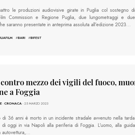
ttro le produzioni audiovisive girate in Puglia col sostegno di
Film Commission e Regione Puglia, due lungometraggi e due
 che saranno presentate in anteprima assoluta all’edizione 2023…
LIAFILM
#
BARI
#
BIFEST
 contro mezzo dei vigili del fuoco, muo
ne a Foggia
E
-
CRONACA
- 25 MARZO 2023
di 36 anni è morto in un incidente stradale avvenuto nella tarda
a di oggi in via Napoli alla periferia di Foggia. L’uomo, alla guida
a autovettura,…