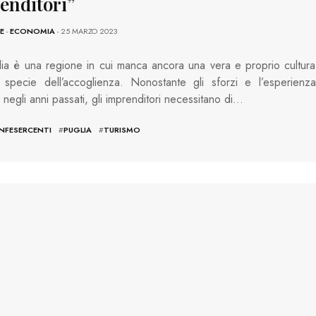
enditori”
E
-
ECONOMIA
- 25 MARZO 2023
ia è una regione in cui manca ancora una vera e proprio cultura
a, specie dell’accoglienza. Nonostante gli sforzi e l’esperienza
a negli anni passati, gli imprenditori necessitano di…
NFESERCENTI
#
PUGLIA
#
TURISMO