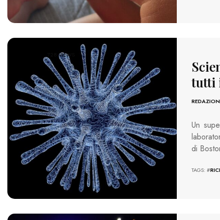
728 VIEWS
Scie
tutti
REDAZION
Un super
laborato
di Bosto
TAGS: #
RI