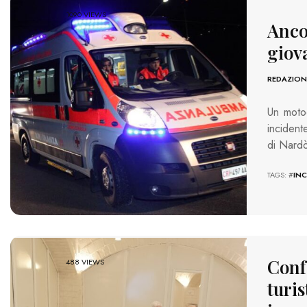
1090 VIEWS
Anco
giov
REDAZION
Un motoc
incident
di Nardò
TAGS: #
INC
Conf
488 VIEWS
turis