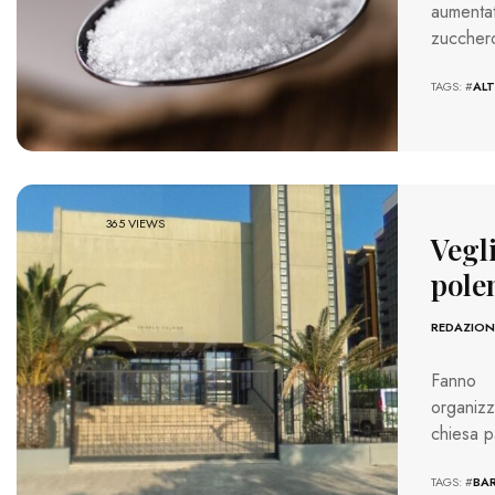
aumenta
zuccher
TAGS: #
AL
365 VIEWS
Vegli
pole
REDAZION
Fanno d
organizz
chiesa p
TAGS: #
BAR