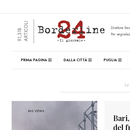
ARTICOLI
Direttore Re
91,318
Per segnala
DAIL
PRIMA PAGINA
DALLA CITTÀ
PUGLIA
14
862 VIEWS
Bari,
del 