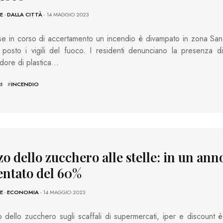
E
-
DALLA CITTÀ
- 14 MAGGIO 2023
e in corso di accertamento un incendio è divampato in zona San
 posto i vigili del fuoco. I residenti denunciano la presenza di
odore di plastica…
I
#
INCENDIO
o dello zucchero alle stelle: in un ann
ntato del 60%
E
-
ECONOMIA
- 14 MAGGIO 2023
o dello zucchero sugli scaffali di supermercati, iper e discount è