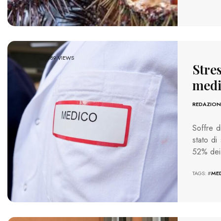
389 VIEWS
Stres
medi
REDAZION
Soffre d
stato di
52% dei
TAGS: #
MED