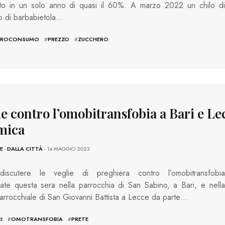
to in un solo anno di quasi il 60%. A marzo 2022 un chilo di
o di barbabietola…
TROCONSUMO
#
PREZZO
#
ZUCCHERO
e contro l’omobitransfobia a Bari e Lec
mica
E
-
DALLA CITTÀ
- 14 MAGGIO 2023
iscutere le veglie di preghiera contro l’omobitransfobia
ate questa sera nella parrocchia di San Sabino, a Bari, e nella
arrocchiale di San Giovanni Battista a Lecce da parte…
I
#
OMOTRANSFOBIA
#
PRETE