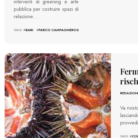
interventi di greening e arte
pubblica per costruire spazi di
relazione…
TAGS: #
BARI
#
PARCO CAMPAGNEROS
328 VIEWS
Ferm
risch
REDAZION
Va rivist
lascian
provved
TAGS: #
COL