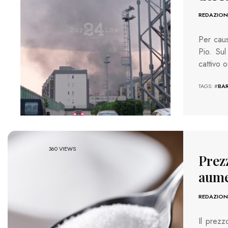
REDAZION
Per caus
Pio. Sul
cattivo 
TAGS: #
BAR
360 VIEWS
Prezz
aume
REDAZION
Il prezz