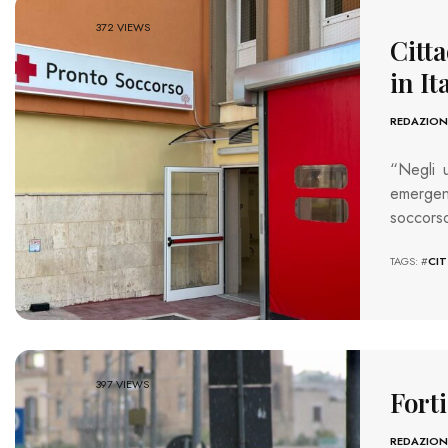
372 VIEWS
Citta
in It
REDAZION
“Negli u
emergenz
soccorso
TAGS: #
CI
397 VIEWS
Forti
REDAZION