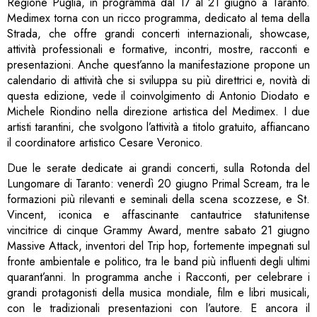
Regione Puglia, in programma dal 17 al 21 giugno a Taranto.
Medimex torna con un ricco programma, dedicato al tema della
Strada, che offre grandi concerti internazionali, showcase,
attività professionali e formative, incontri, mostre, racconti e
presentazioni. Anche quest’anno la manifestazione propone un
calendario di attività che si sviluppa su più direttrici e, novità di
questa edizione, vede il coinvolgimento di Antonio Diodato e
Michele Riondino nella direzione artistica del Medimex. I due
artisti tarantini, che svolgono l’attività a titolo gratuito, affiancano
il coordinatore artistico Cesare Veronico.
Due le serate dedicate ai grandi concerti, sulla Rotonda del
Lungomare di Taranto: venerdì 20 giugno Primal Scream, tra le
formazioni più rilevanti e seminali della scena scozzese, e St.
Vincent, iconica e affascinante cantautrice statunitense
vincitrice di cinque Grammy Award, mentre sabato 21 giugno
Massive Attack, inventori del Trip hop, fortemente impegnati sul
fronte ambientale e politico, tra le band più influenti degli ultimi
quarant’anni. In programma anche i Racconti, per celebrare i
grandi protagonisti della musica mondiale, film e libri musicali,
con le tradizionali presentazioni con l’autore. E ancora il