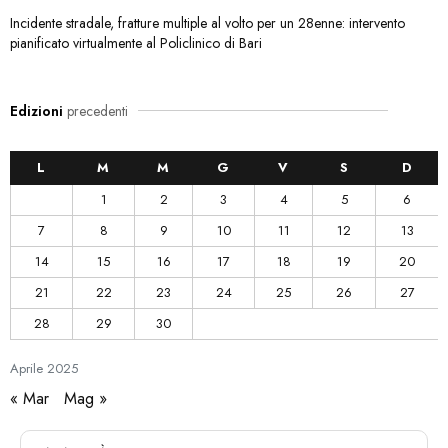
Incidente stradale, fratture multiple al volto per un 28enne: intervento
pianificato virtualmente al Policlinico di Bari
Edizioni
precedenti
L
M
M
G
V
S
D
1
2
3
4
5
6
7
8
9
10
11
12
13
14
15
16
17
18
19
20
21
22
23
24
25
26
27
28
29
30
Aprile
2025
« Mar
Mag »