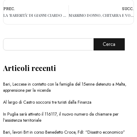
PREC.
SUCC.
LA ‘BARESITÀ’ DI GIANNI CIARDO TORNA SUL PALCO
MASSIMO DONNO, CHITARRA E VOCE DI UN SPETTACOLO NEL SALENTO
Cerca
Articoli recenti
Bari, Leccese in contatto con la famiglia del 15enne detenuto a Malta,
apprensione per la vicenda
Al largo di Castro soccorsi tre turisti dalla Finanza
In Puglia sarà attivato il 116117, il nuovo numero da chiamare per
l’assistenza territoriale
Bari, lavori Brt in corso Benedetto Croce, FdI: “Disastro economico”