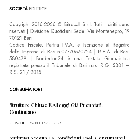
SOCIETÀ
EDITRICE
Copyright 2016-2026 © Bitrecall S.r.l. Tutti i diritti sono
riservati | Divisione Quotidiani Sede: Via Montenegro, 19
70121 Bari
Codice Fiscale, Partita I.V.A. e Iscrizione al Registro
delle Imprese di Bari n.07770570724 | R.E.A. di Bari:
580439 | Borderline24 è una Testata Giornalistica
registrata presso il Tribunale di Bari n.ro R.G. 5301 –
R.S. 21 / 2015
CONSUMATORI
Strutture Chiuse E Alloggi Già Prenotati,
Continuano
REDAZIONE
- 26 SETTEMBRE 2025
Antitrust Accetta Le Condizioni Enel, Consumatori: