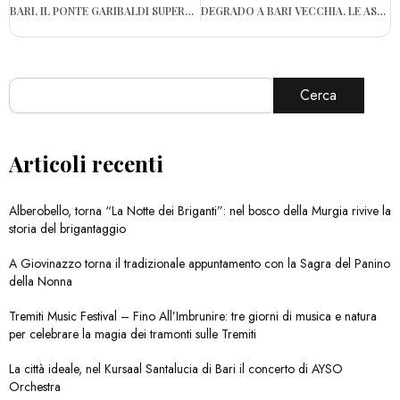
BARI, IL PONTE GARIBALDI SUPERA LA NOTTE DEI TEST E VIENE RIAPERTO AL TRAFFICO
DEGRADO A BARI VECCHIA, LE ASSOCIAZIONI: “SUBITO INTERVENTI”
Cerca
Articoli recenti
Alberobello, torna “La Notte dei Briganti”: nel bosco della Murgia rivive la
storia del brigantaggio
A Giovinazzo torna il tradizionale appuntamento con la Sagra del Panino
della Nonna
Tremiti Music Festival – Fino All’Imbrunire: tre giorni di musica e natura
per celebrare la magia dei tramonti sulle Tremiti
La città ideale, nel Kursaal Santalucia di Bari il concerto di AYSO
Orchestra