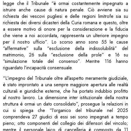
legge che il Tribunale “è ormai costantemente impegnato a
istruire anche cause di natura penale. Ciò avviene sia su
richiesta dei vescovi pugliesi e delle regioni limitrofe sia su
richiesta dei diversi dicasteri della Curia romana e questo, oltre
a essere motivo di onore per la considerazione e la fiducia
che viene a noi accordata, rappresenta un ulteriore impegno
per il nostro ufficio”. Lo scorso anno sono 55 le cause
“affermative” sulla “esclusione della indissolubilità” del
matrimonio, 26 sulla “esclusione della prole” e 16 su
“simulazione totale del consenso”. Mentre 116 hanno
riguardato l’incapacità consensuale.
“L’impegno del Tribunale oltre all’aspetto meramente giudiziale,
è stato improntato a una sempre maggiore apertura alle realtà
culturali e giuridiche esterne, che ha portato indubbio profitto
al nostro lavoro. La dimensione inter istituzionale della nostra
struttura è ormai un dato consolidato”, prosegue la relazioni in
cui si spiega che “l’organico del tribunale nel 2025
comprendeva 27 giudici di essi sei sono impegnati a tempo
pieno; otto componenti del collegio dei difensori del vincolo;
mentre il personale laico di cancelleria è composto da 11