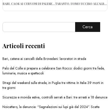
BARI, CAOS AI CURVONI DI PALESE: INCIDENTE BLOCCA LA CIRCOLAZIONE VERSO SUD
TARANTO, UOMO UCCISO ALL’ALBA IN PIAZZA FONTANA: IN CORSO LE INDAGINI
Cerca
Articoli recenti
Bari, catene ai cancelli della Brovedani: lavoratori in strada
Palo del Colle si prepara a celebrare San Rocco: dodici giorni tra fede,
luminarie, musica e spettacoli
Stragi del weekend sulle strade, in Puglia tre vittime. In Italia 39 morti in
tre giorni
Sicurezza e movida estiva, controlli serrati a Bari: tre arresti e 18 denunce
Noicattaro, la denuncia: “Segnalazioni sui lupi già dal 2024”. Scatta