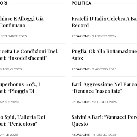
ORI
POLITICA
Chiuse E Alloggi Già
Fratelli D’Italia Celebra A Bar
 Continuano
Record
6 SETTEMBRE 2025
REDAZIONE
- 3 AGOSTO 2026
ccetta Le Condizioni Enel,
Puglia, Ok Alla Rottamazione
i: “Insoddisfacenti”
Auto:
1 MAGGIO 2025
REDAZIONE
- 2 AGOSTO 2026
uperbonus 110%, I
Bari, Aggressione Nel Parco
i: “Pioggia Di
“Denunce Inascoltate”
 APRILE 2025
REDAZIONE
- 25 LUGLIO 2026
o Spid, L’allerta Dei
Salvini A Bari: “Vannacci Per
ri: “Pericolosa”
Questo
APRILE 2025
REDAZIONE
- 16 LUGLIO 2026