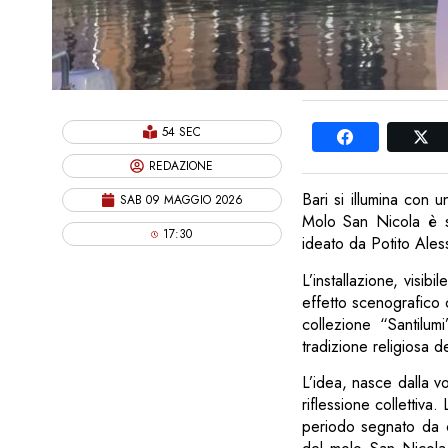
54 SEC
REDAZIONE
Bari si illumina con 
SAB 09 MAGGIO 2026
Molo San Nicola è st
17:30
ideato da Potito Ales
L’installazione, visib
effetto scenografico c
collezione “Santilumi
tradizione religiosa del
L’idea, nasce dalla v
riflessione collettiva
periodo segnato da co