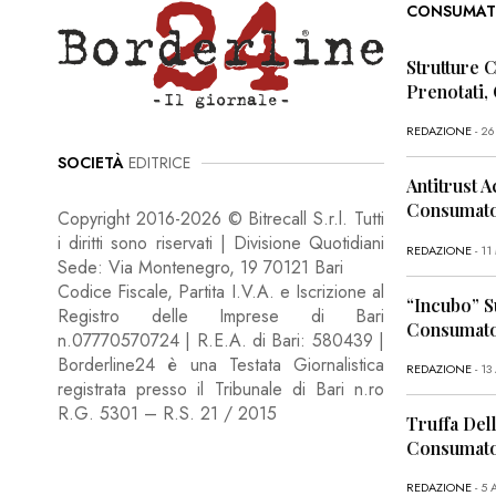
CONSUMAT
Strutture 
Prenotati,
REDAZIONE
- 2
SOCIETÀ
EDITRICE
Antitrust A
Consumator
Copyright 2016-2026 © Bitrecall S.r.l. Tutti
i diritti sono riservati | Divisione Quotidiani
REDAZIONE
- 1
Sede: Via Montenegro, 19 70121 Bari
Codice Fiscale, Partita I.V.A. e Iscrizione al
“Incubo” S
Registro delle Imprese di Bari
Consumator
n.07770570724 | R.E.A. di Bari: 580439 |
Borderline24 è una Testata Giornalistica
REDAZIONE
- 13
registrata presso il Tribunale di Bari n.ro
R.G. 5301 – R.S. 21 / 2015
Truffa Dell
Consumato
REDAZIONE
- 5 