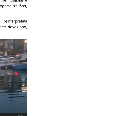
per cittadini e
 legame tra Bari,
 reinterpretata
nisce devozione,