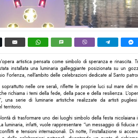
un’opera artistica pensata come simbolo di speranza e rinascita. 
ata installata una luminaria galleggiante posizionata su un goz
sio Forlenza, nell’ambito delle celebrazioni dedicate al Santo patro
ile soprattutto nelle ore serali, riflette le proprie luci sul mare de
he richiama i temi della fede, della pace e della resilienza. L’oper
”, una serie di luminarie artistiche realizzate da artisti pugliesi
 territorio.
olontà di trasformare uno dei luoghi simbolo della festa nicolaiana 
. La luminaria, infatti, vuole rappresentare “un messaggio di fiducia 
nflitti e tensioni internazionali. Di notte, l’installazione si acce