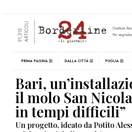
ARTICOLI
Direttore Re
91,315
Per segnala
PRIMA PAGINA
DALLA CITTÀ
PUGLIA
Bari, un’installaz
il molo San Nicol
in tempi difficili”
Un progetto, ideato da Potito Aless