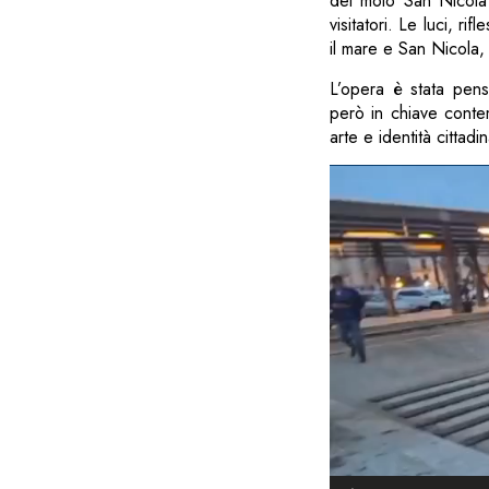
del molo San Nicola 
visitatori. Le luci, r
il mare e San Nicola,
L’opera è stata pens
però in chiave contem
arte e identità cittadin
Video
Player