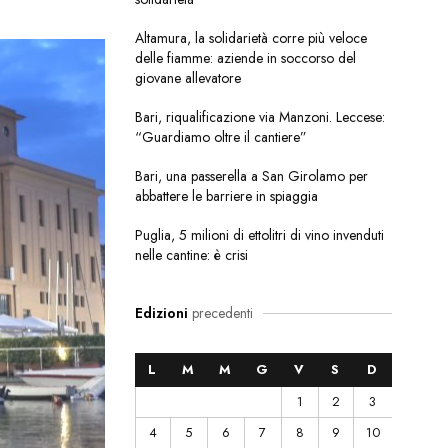
Altamura, la solidarietà corre più veloce
delle fiamme: aziende in soccorso del
giovane allevatore
Bari, riqualificazione via Manzoni. Leccese:
“Guardiamo oltre il cantiere”
Bari, una passerella a San Girolamo per
abbattere le barriere in spiaggia
Puglia, 5 milioni di ettolitri di vino invenduti
nelle cantine: è crisi
Edizioni
precedenti
L
M
M
G
V
S
D
1
2
3
4
5
6
7
8
9
10