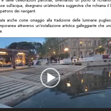
e delle celebrazioni patronali, diventando un punto di richiamo 
iflesse sull’acqua, disegnano un’atmosfera suggestiva che richiama il
 patrono dei naviganti.
ata anche come omaggio alla tradizione delle luminarie pugliesi,
poranea attraverso un’installazione artistica galleggiante che u
a.