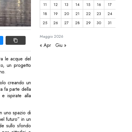
11
12
13
14
15
16
17
18
19
20
21
22
23
24
25
26
27
28
29
30
31
Maggio
2026
« Apr
Giu »
Tra le acque del
zo, un progetto
no.
l molo creando un
a fa parte della
 e ispirate alla
in uno spazio di
nel futuro” in un
nde sullo sfondo