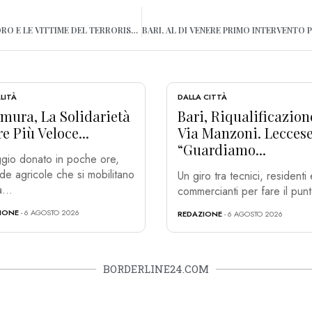
BARI RICORDA ALDO MORO E LE VITTIME DEL TERRORISMO: “DOVERE MORALE E CIVILE NON DIMENTICARE”
LITÀ
DALLA CITTÀ
mura, La Solidarietà
Bari, Riqualificazion
e Più Veloce...
Via Manzoni. Leccese
“Guardiamo...
gio donato in poche ore,
de agricole che si mobilitano
Un giro tra tecnici, residenti 
...
commercianti per fare il punt
IONE
- 6 AGOSTO 2026
REDAZIONE
- 6 AGOSTO 2026
BORDERLINE24.COM