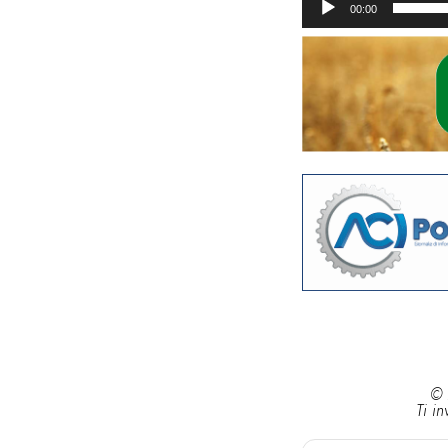
00:00
© 
Ti in