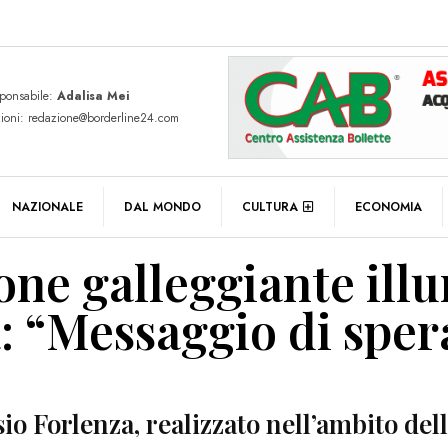
sponsabile:
Adalisa Mei
zioni: redazione@borderline24.com
NAZIONALE
DAL MONDO
CULTURA
ECONOMIA
ione galleggiante ill
a: “Messaggio di spe
io Forlenza, realizzato nell’ambito del