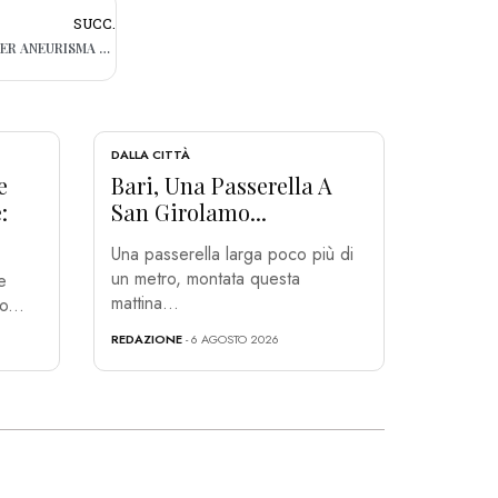
SUCC.
BARI, AL DI VENERE PRIMO INTERVENTO PER ANEURISMA CON IL SUPPORTO DELL’INTELLIGENZA ARTIFICIALE
DALLA CITTÀ
e
Bari, Una Passerella A
:
San Girolamo...
Una passerella larga poco più di
un metro, montata questa
e
mattina...
o...
REDAZIONE
- 6 AGOSTO 2026