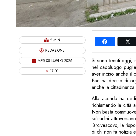
2 MIN
REDAZIONE
Si sono tenuti oggi, n
MER 08 LUGLIO 2026
nel capoluogo puglie
17:00
aver inciso anche il
Bari ha deciso di org
anche la cittadinanza
Alla vicenda ha dedi
richiamando la città a
Non basta commuoverc
solitudini attraversa
l’arcivescovo, la risp
di chi non fa notizia