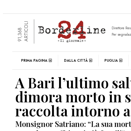
ARTICOLI
Direttore Re
91,368
Per segnala
PRIMA PAGINA
DALLA CITTÀ
PUGLIA
A Bari l’ultimo sa
dimora morto in st
raccolta intorno a
Monsignor Satriano: “La sua morte