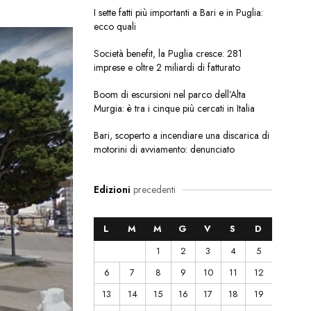
I sette fatti più importanti a Bari e in Puglia:
ecco quali
Società benefit, la Puglia cresce: 281
imprese e oltre 2 miliardi di fatturato
Boom di escursioni nel parco dell’Alta
Murgia: è tra i cinque più cercati in Italia
Bari, scoperto a incendiare una discarica di
motorini di avviamento: denunciato
Edizioni
precedenti
L
M
M
G
V
S
D
1
2
3
4
5
6
7
8
9
10
11
12
13
14
15
16
17
18
19