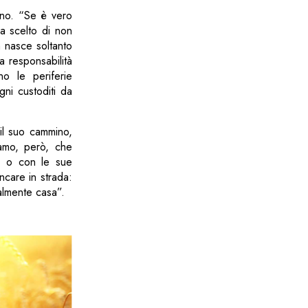
iano. “Se è vero
a scelto di non
n nasce soltanto
a responsabilità
no le periferie
gni custoditi da
il suo cammino,
iamo, però, che
e, o con le sue
ncare in strada:
nalmente casa”.