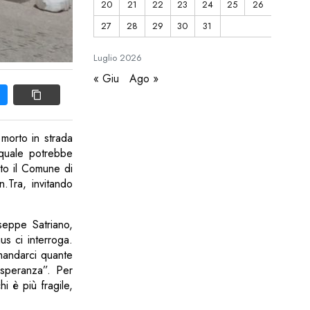
20
21
22
23
24
25
26
27
28
29
30
31
Luglio
2026
« Giu
Ago »
d morto in strada
 quale potrebbe
to il Comune di
n.Tra, invitando
seppe Satriano,
ius ci interroga.
mandarci quante
e speranza”. Per
hi è più fragile,