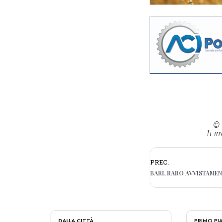
© 
Ti in
PREC.
DALLA CITTÀ
PRIMO P