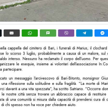
ella cappella del cimitero di Bari, i funerali di Marius, il clochar
se lo scorso 3 luglio, probabilmente a causa di un malore, sul
 caldo intenso. Nessuno ha reclamato il corpo dell’uomo. Per ques
anizzare le esequie, insieme ai volontari dell’associazione In.Co
 a partecipare.
cato un messaggio l’arcivescovo di Bari-Bitonto, monsignor Giu
 una riflessione sulla solitudine e sulla fragilità. “La morte di Mar
i davanti a una vita spezzata”, ha scritto Satriano. “Occorre do
no le nostre città senza trovare un abbraccio capace di restituir
osta di una comunità si misura dalla capacità di prendersi cura di c
 e di chi spesso non ha voce per chiedere aiuto.