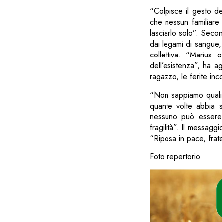
“Colpisce il gesto de
che nessun familiare
lasciarlo solo”. Seco
dai legami di sangue, 
collettiva. “Marius
dell’esistenza”, ha a
ragazzo, le ferite inco
“Non sappiamo quali 
quante volte abbia s
nessuno può essere 
fragilità”. Il messagg
“Riposa in pace, fratel
Foto repertorio